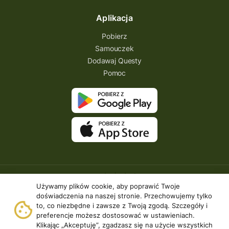
Aplikacja
Pobierz
Samouczek
Dodawaj Questy
Pomoc
Używamy plików cookie, aby poprawić Twoje
doświadczenia na naszej stronie. Przechowujemy tylko
to, co niezbędne i zawsze z Twoją zgodą. Szczegóły i
preferencje możesz dostosować w ustawieniach.
Klikając „Akceptuję”, zgadzasz się na użycie wszystkich
Copyright © 2026 | Questing.pl. | Wszystkie prawa