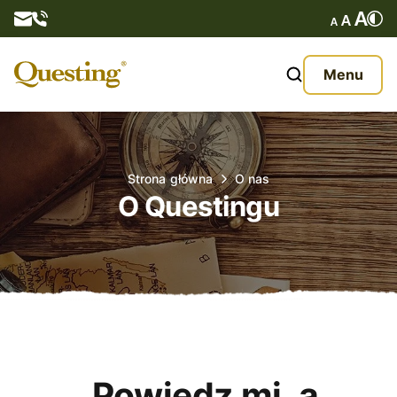
Questy
Menu
O nas
Oferta
Strona główna
O nas
O Questingu
Aktualności
Kontakt
„Powiedz mi, a