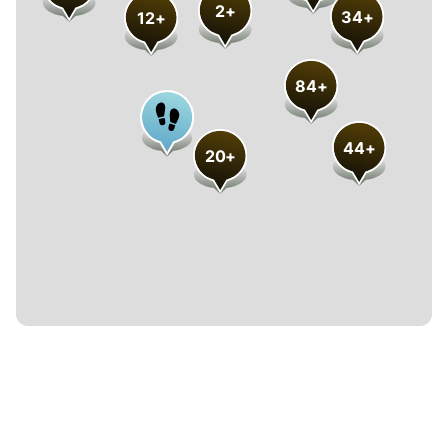
2+
34+
12+
Czas trwania
Krótki (<45 min)
84+
Optymalny (45 min-90min)
44+
Długi (>90 min)
20+