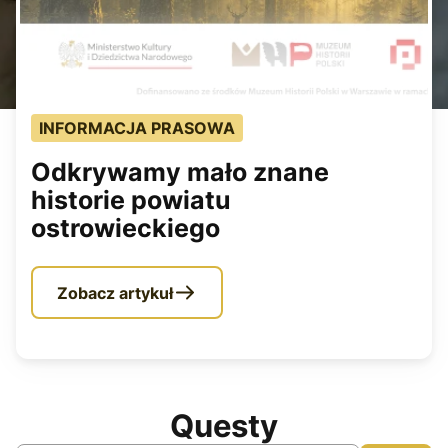
Pora dnia
Dzienne
Nocne
INFORMACJA PRASOWA
Odkrywamy mało znane
Województwo
historie powiatu
Dolnośląskie
ostrowieckiego
Kujawsko-pomorskie
Łódzkie
Zobacz artykuł
Lubelskie
Lubuskie
Małopolskie
Questy
Mazowieckie