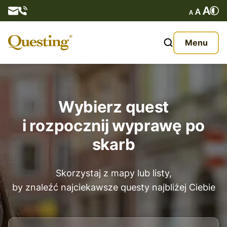
Tematyka
Kulturowe
Questy
Menu
Historyczne
O nas
Naturalne
Oferta
Dostępność
Wybierz quest
Quest dostępny dla osób niepełnosprawnych
Aktualności
i rozpocznij wyprawę po
skarb
Quest dostępny offline
Kontakt
Tak
Skorzystaj z mapy lub listy,
by znaleźć najciekawsze questy najbliżej Ciebie
Sposób przemieszczania
Rowerowe