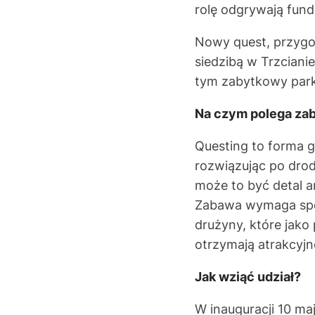
rolę odgrywają fund
Nowy quest, przygot
siedzibą w Trzciani
tym zabytkowy park
Na czym polega za
Questing to forma g
rozwiązując po drod
może to być detal a
Zabawa wymaga spos
drużyny, które jako
otrzymają atrakcyjn
Jak wziąć udział?
W inauguracji 10 ma