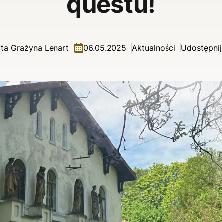
questu!
ta Grażyna Lenart
06.05.2025
Aktualności
Udostępnij