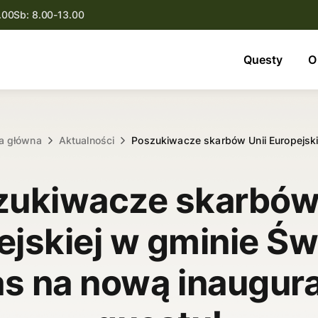
.00
Sb: 8.00-13.00
Questy
Questy
O
O nas
Oferta
a główna
Aktualności
Poszukiwacze skarbów Unii Europejsk
Aktualności
zukiwacze skarbów 
Kontakt
jskiej w gminie Św
s na nową inaugur