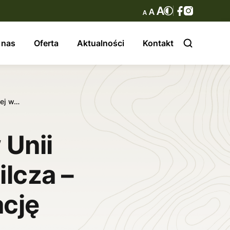
 nas
Oferta
Aktualności
Kontakt
iej w…
Unii
ilcza –
ację