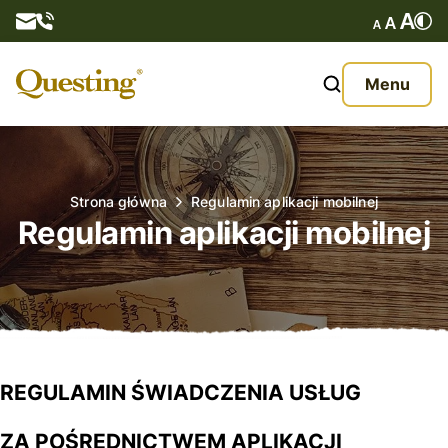
Questy
Menu
O nas
Oferta
Strona główna
Regulamin aplikacji mobilnej
Regulamin aplikacji mobilnej
Aktualności
Kontakt
REGULAMIN ŚWIADCZENIA USŁUG
ZA POŚREDNICTWEM APLIKACJI