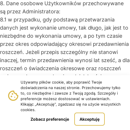
8. Dane osobowe Użytkowników przechowywane
są przez Administratora:
8.1 w przypadku, gdy podstawą przetwarzania
danych jest wykonanie umowy, tak długo, jak jest to
niezbędne do wykonania umowy, a po tym czasie
przez okres odpowiadający okresowi przedawnienia
roszczeń. Jeżeli przepis szczególny nie stanowi
inaczej, termin przedawnienia wynosi lat sześć, a dla
roszczeń o świadczenia okresowe oraz roszczeń
związanych z prowadzeniem działalności
Używamy plików cookie, aby poprawić Twoje
gospodarczej – trzy lata,
doświadczenia na naszej stronie. Przechowujemy tylko
8.2 w przypadku, gdy podstawą przetwarzania
to, co niezbędne i zawsze z Twoją zgodą. Szczegóły i
preferencje możesz dostosować w ustawieniach.
danych jest zgoda, tak długo, aż zgoda nie zostanie
Klikając „Akceptuję”, zgadzasz się na użycie wszystkich
odwołana, a po odwołaniu zgody przez okres czasu
cookies.
odpowiadający okresowi przedawnienia roszczeń
Zobacz preferencje
Akceptuję
jakie może podnosić Administrator i jakie mogą być