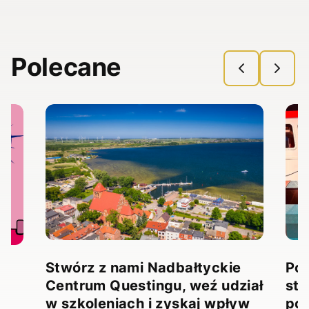
Polecane
Stwórz z nami Nadbałtyckie
Pow
Centrum Questingu, weź udział
stw
!
w szkoleniach i zyskaj wpływ
pow