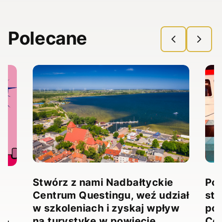
Polecane
Stwórz z nami Nadbałtyckie
Pow
Centrum Questingu, weź udział
stw
!
w szkoleniach i zyskaj wpływ
pow
na turystykę w powiecie
Ce