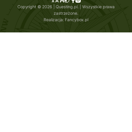
Copyright © 2026 | Questing.pl. | Wszystkie prawa
zastrzeżone.
Realizacja:
Fancybox.pl