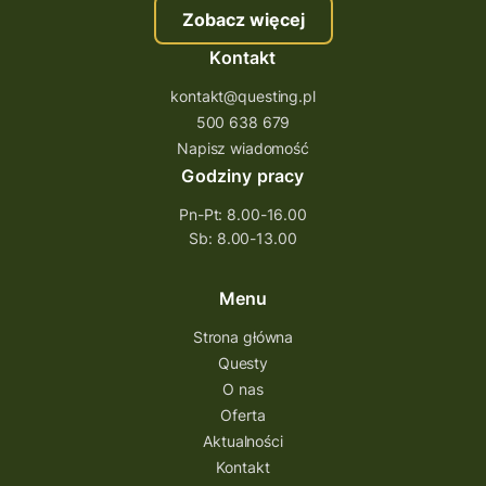
Zobacz więcej
śląskie
ścieżka
Rzeszów
Kontakt
Quiz Łódzkie
questy świętokrzyskie
kontakt@questing.pl
questujwpolsce
questuj z nami
500 638 679
questpieszy
questingwyprawa po skarb
Napisz wiadomość
Godziny pracy
questingowy projekt współpracy
Pn-Pt: 8.00-16.00
questing wielkopolska
Sb: 8.00-13.00
questing w podkarpackim
Questing Przecławski
Questing Łódzkie
Menu
questing gry terenowe
Strona główna
Questy
Quest Świętokrzyskie
O nas
quest na szlaku Przygody
quest miejski
Oferta
Aktualności
Quest Bolestraszyce
Quest Arboretum
Kontakt
Przecław Quest
projekt