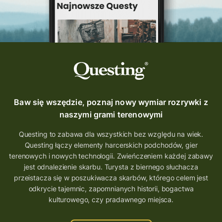
Krosno
wycieczki
turystyka przygodowa
Szlak Przygody
szkolenie
szkło
scieżka questingowa
questy w Polsce
questujznami
QUESTOMANIA
questing.pl
Questing Mazurski
Quest Pacanów
Baw się wszędzie, poznaj nowy wymiar rozrywki z
Quest Koziołek Matołek
gra miejska
naszymi grami terenowymi
co zobaczyć na Śląsku
aplikacja questy
Questing to zabawa dla wszystkich bez względu na wiek.
Questing łączy elementy harcerskich podchodów, gier
aplikacja gry terenowe
terenowych i nowych technologii. Zwieńczeniem każdej zabawy
wielkopolskie questy
wakacje z questami
jest odnalezienie skarbu. Turysta z biernego słuchacza
przeistacza się w poszukiwacza skarbów, którego celem jest
trenerzy questingu
odkrycie tajemnic, zapomnianych historii, bogactwa
szkolenie tworzenie questów
kulturowego, czy pradawnego miejsca.
szkolenie questing
Stefan Żeromski