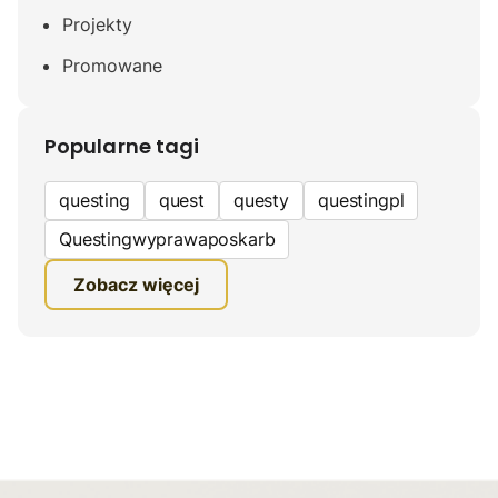
Projekty
Promowane
Popularne tagi
questing
quest
questy
questingpl
Questingwyprawaposkarb
edukacyjna gra terenowa
Zobacz więcej
fundacja questingu
turystyka
ciekawe zwiedzanie
gra terenowa
Quest Mazurski
inauguracja questów
questing wyprawa po skarb
inauguracja questu
grywalizacja