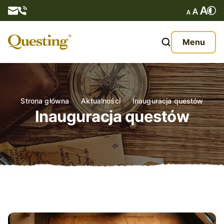
Questy
Menu
O nas
Oferta
Strona główna
Aktualności
Inauguracja questów
Inauguracja questów
Aktualności
Kontakt