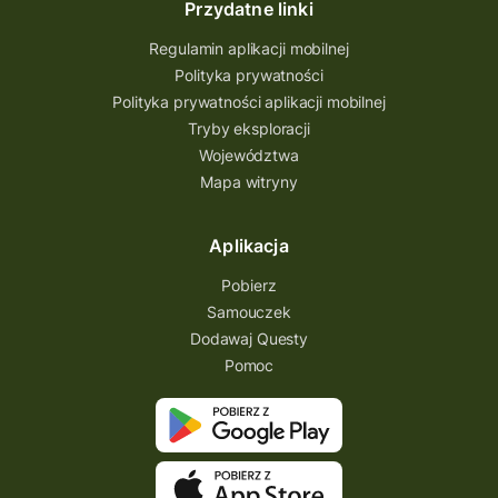
Przydatne linki
Pogórze Dynowskie
Regulamin aplikacji mobilnej
Partnerstwo Questingu
Polityka prywatności
Polityka prywatności aplikacji mobilnej
Park Etnograficzny w Tokarni
Tryby eksploracji
Park Etnograficzny
natura
Województwa
Mapa witryny
Michał Jurecki
mazowieckie
lubuskie
kresowa osada
kozienice
Kielce
Aplikacja
Katowice
Kampinoski Park Narodowy
Pobierz
Hutniczy Ostrowiec
gry terenowe
Samouczek
Dodawaj Questy
gry i zabawy
gry edukacyjne
Pomoc
Centrum Dziedzictwa Szkła
akademia questingu
zydzi
życzenia
zwiedzanie
ziemia lubaczowska