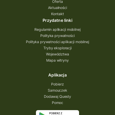
Oferta
Aktualności
Quest Bolestraszyce
Quest Arboretum
Kontakt
Przecław Quest
projekt
Przydatne linki
Pogórze Dynowskie
Regulamin aplikacji mobilnej
Partnerstwo Questingu
Polityka prywatności
Polityka prywatności aplikacji mobilnej
Park Etnograficzny w Tokarni
Tryby eksploracji
Park Etnograficzny
natura
Województwa
Mapa witryny
Michał Jurecki
mazowieckie
lubuskie
kresowa osada
kozienice
Kielce
Aplikacja
Katowice
Kampinoski Park Narodowy
Pobierz
Hutniczy Ostrowiec
gry terenowe
Samouczek
Dodawaj Questy
gry i zabawy
gry edukacyjne
Pomoc
Centrum Dziedzictwa Szkła