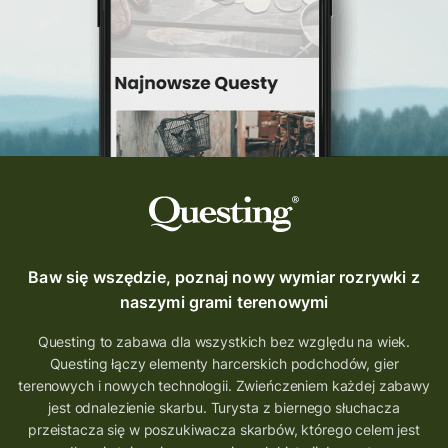
Quest Szlak Przygody
przygoda
podróż
nowy quest
najlepsze questy
Krosno
wycieczki
turystyka przygodowa
Szlak Przygody
szkolenie
szkło
scieżka questingowa
questy w Polsce
questujznami
QUESTOMANIA
questing.pl
Questing Mazurski
Quest Pacanów
Baw się wszędzie, poznaj nowy wymiar rozrywki z
Quest Koziołek Matołek
gra miejska
naszymi grami terenowymi
co zobaczyć na Śląsku
aplikacja questy
Questing to zabawa dla wszystkich bez względu na wiek.
Questing łączy elementy harcerskich podchodów, gier
aplikacja gry terenowe
terenowych i nowych technologii. Zwieńczeniem każdej zabawy
wielkopolskie questy
wakacje z questami
jest odnalezienie skarbu. Turysta z biernego słuchacza
przeistacza się w poszukiwacza skarbów, którego celem jest
trenerzy questingu