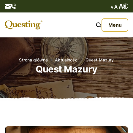
Questy
Menu
O nas
Oferta
Strona główna
Aktualności
Quest Mazury
Quest Mazury
Aktualności
Kontakt