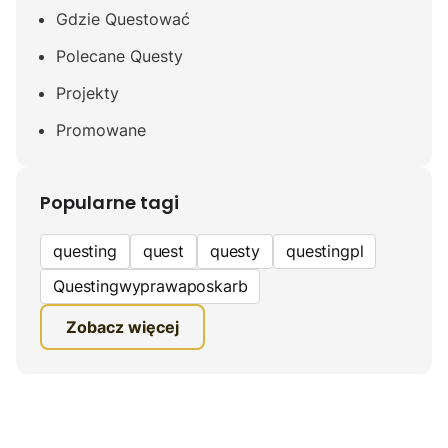
Gdzie Questować
Polecane Questy
Projekty
Promowane
Popularne tagi
questing
quest
questy
questingpl
Questingwyprawaposkarb
edukacyjna gra terenowa
Zobacz więcej
fundacja questingu
turystyka
ciekawe zwiedzanie
gra terenowa
Quest Mazurski
inauguracja questów