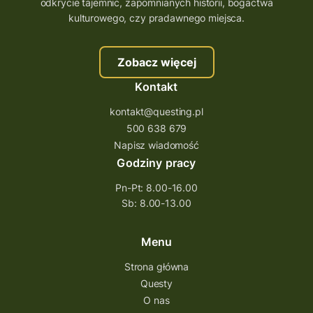
odkrycie tajemnic, zapomnianych historii, bogactwa
szkolenie tworzenie questów
kulturowego, czy pradawnego miejsca.
szkolenie questing
Stefan Żeromski
Zobacz więcej
śląskie
ścieżka
Rzeszów
Kontakt
Quiz Łódzkie
questy świętokrzyskie
kontakt@questing.pl
questujwpolsce
questuj z nami
500 638 679
questpieszy
questingwyprawa po skarb
Napisz wiadomość
Godziny pracy
questingowy projekt współpracy
Pn-Pt: 8.00-16.00
questing wielkopolska
Sb: 8.00-13.00
questing w podkarpackim
Questing Przecławski
Questing Łódzkie
Menu
questing gry terenowe
Strona główna
Questy
Quest Świętokrzyskie
O nas
quest na szlaku Przygody
quest miejski