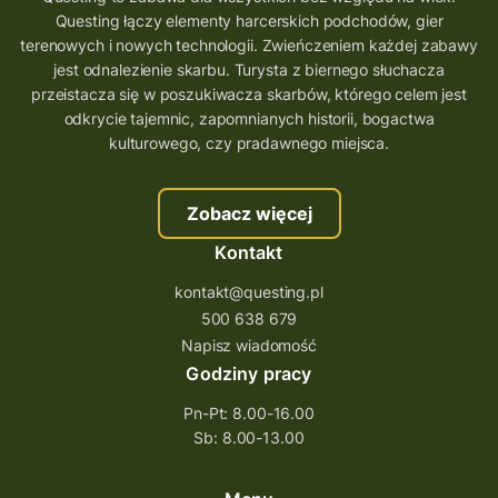
Questing łączy elementy harcerskich podchodów, gier
aplikacja gry terenowe
terenowych i nowych technologii. Zwieńczeniem każdej zabawy
wielkopolskie questy
wakacje z questami
jest odnalezienie skarbu. Turysta z biernego słuchacza
przeistacza się w poszukiwacza skarbów, którego celem jest
trenerzy questingu
odkrycie tajemnic, zapomnianych historii, bogactwa
szkolenie tworzenie questów
kulturowego, czy pradawnego miejsca.
szkolenie questing
Stefan Żeromski
Zobacz więcej
śląskie
ścieżka
Rzeszów
Kontakt
Quiz Łódzkie
questy świętokrzyskie
kontakt@questing.pl
questujwpolsce
questuj z nami
500 638 679
questpieszy
questingwyprawa po skarb
Napisz wiadomość
Godziny pracy
questingowy projekt współpracy
Pn-Pt: 8.00-16.00
questing wielkopolska
Sb: 8.00-13.00
questing w podkarpackim
Questing Przecławski
Questing Łódzkie