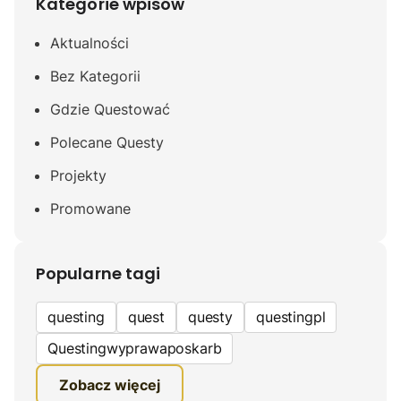
Kategorie wpisów
Aktualności
Bez Kategorii
Gdzie Questować
Polecane Questy
Projekty
Promowane
Popularne tagi
questing
quest
questy
questingpl
Questingwyprawaposkarb
edukacyjna gra terenowa
Zobacz więcej