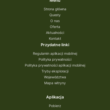
Menu
questing gry terenowe
Strona główna
Questy
Quest Świętokrzyskie
O nas
quest na szlaku Przygody
quest miejski
Oferta
Aktualności
Quest Bolestraszyce
Quest Arboretum
Kontakt
Przecław Quest
projekt
Przydatne linki
Pogórze Dynowskie
Regulamin aplikacji mobilnej
Partnerstwo Questingu
Polityka prywatności
Polityka prywatności aplikacji mobilnej
Park Etnograficzny w Tokarni
Tryby eksploracji
Park Etnograficzny
natura
Województwa
Mapa witryny
Michał Jurecki
mazowieckie
lubuskie
kresowa osada
kozienice
Kielce
Aplikacja
Katowice
Kampinoski Park Narodowy
Pobierz