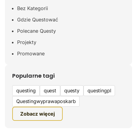
Bez Kategorii
Gdzie Questować
Polecane Questy
Projekty
Promowane
Popularne tagi
questing
quest
questy
questingpl
Questingwyprawaposkarb
edukacyjna gra terenowa
Zobacz więcej
fundacja questingu
turystyka
ciekawe zwiedzanie
gra terenowa