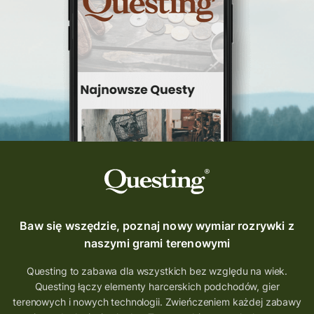
Questing Świętokrzyskie
questing śląskie
Quest Szlak Przygody
przygoda
podróż
nowy quest
najlepsze questy
Krosno
wycieczki
turystyka przygodowa
Szlak Przygody
szkolenie
szkło
scieżka questingowa
questy w Polsce
questujznami
QUESTOMANIA
questing.pl
Questing Mazurski
Quest Pacanów
Baw się wszędzie, poznaj nowy wymiar rozrywki z
Quest Koziołek Matołek
gra miejska
naszymi grami terenowymi
co zobaczyć na Śląsku
aplikacja questy
Questing to zabawa dla wszystkich bez względu na wiek.
Questing łączy elementy harcerskich podchodów, gier
aplikacja gry terenowe
terenowych i nowych technologii. Zwieńczeniem każdej zabawy