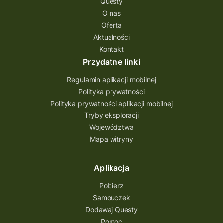
Questy
Quest Świętokrzyskie
O nas
quest na szlaku Przygody
quest miejski
Oferta
Aktualności
Quest Bolestraszyce
Quest Arboretum
Kontakt
Przecław Quest
projekt
Przydatne linki
Pogórze Dynowskie
Regulamin aplikacji mobilnej
Partnerstwo Questingu
Polityka prywatności
Polityka prywatności aplikacji mobilnej
Park Etnograficzny w Tokarni
Tryby eksploracji
Park Etnograficzny
natura
Województwa
Mapa witryny
Michał Jurecki
mazowieckie
lubuskie
kresowa osada
kozienice
Kielce
Aplikacja
Katowice
Kampinoski Park Narodowy
Pobierz
Hutniczy Ostrowiec
gry terenowe
Samouczek
Dodawaj Questy
gry i zabawy
gry edukacyjne
Pomoc