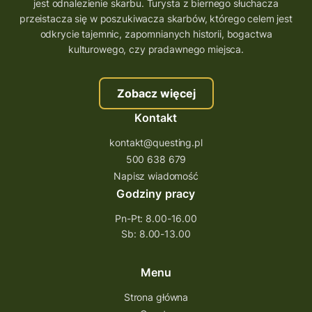
wielkopolskie questy
wakacje z questami
jest odnalezienie skarbu. Turysta z biernego słuchacza
przeistacza się w poszukiwacza skarbów, którego celem jest
trenerzy questingu
odkrycie tajemnic, zapomnianych historii, bogactwa
szkolenie tworzenie questów
kulturowego, czy pradawnego miejsca.
szkolenie questing
Stefan Żeromski
Zobacz więcej
śląskie
ścieżka
Rzeszów
Kontakt
Quiz Łódzkie
questy świętokrzyskie
kontakt@questing.pl
questujwpolsce
questuj z nami
500 638 679
questpieszy
questingwyprawa po skarb
Napisz wiadomość
Godziny pracy
questingowy projekt współpracy
Pn-Pt: 8.00-16.00
questing wielkopolska
Sb: 8.00-13.00
questing w podkarpackim
Questing Przecławski
Questing Łódzkie
Menu
questing gry terenowe
Strona główna