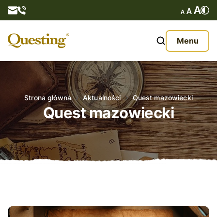
Questy
Menu
O nas
Oferta
Strona główna
Aktualności
Quest mazowiecki
Quest mazowiecki
Aktualności
Kontakt