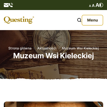
Questy
Menu
O nas
Oferta
Strona główna
Aktualności
Muzeum Wsi Kieleckiej
Muzeum Wsi Kieleckiej
Aktualności
Kontakt