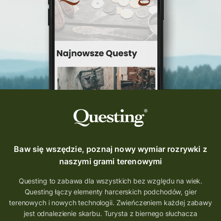
Questing Świętokrzyskie
questing śląskie
Quest Szlak Przygody
przygoda
podróż
nowy quest
najlepsze questy
Krosno
wycieczki
turystyka przygodowa
Szlak Przygody
szkolenie
szkło
scieżka questingowa
questy w Polsce
questujznami
QUESTOMANIA
questing.pl
Questing Mazurski
Quest Pacanów
Baw się wszędzie, poznaj nowy wymiar rozrywki z
Quest Koziołek Matołek
gra miejska
naszymi grami terenowymi
co zobaczyć na Śląsku
aplikacja questy
Questing to zabawa dla wszystkich bez względu na wiek.
Questing łączy elementy harcerskich podchodów, gier
aplikacja gry terenowe
terenowych i nowych technologii. Zwieńczeniem każdej zabawy
wielkopolskie questy
wakacje z questami
jest odnalezienie skarbu. Turysta z biernego słuchacza