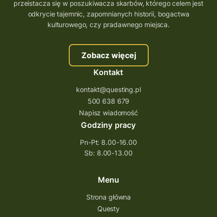
przeistacza się w poszukiwacza skarbów, którego celem jest
trenerzy questingu
odkrycie tajemnic, zapomnianych historii, bogactwa
szkolenie tworzenie questów
kulturowego, czy pradawnego miejsca.
szkolenie questing
Stefan Żeromski
Zobacz więcej
śląskie
ścieżka
Rzeszów
Kontakt
Quiz Łódzkie
questy świętokrzyskie
kontakt@questing.pl
questujwpolsce
questuj z nami
500 638 679
questpieszy
questingwyprawa po skarb
Napisz wiadomość
Godziny pracy
questingowy projekt współpracy
Pn-Pt: 8.00-16.00
questing wielkopolska
Sb: 8.00-13.00
questing w podkarpackim
Questing Przecławski
Questing Łódzkie
Menu
questing gry terenowe
Strona główna
Questy
Quest Świętokrzyskie