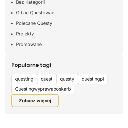
Bez Kategorii
Gdzie Questować
Polecane Questy
Projekty
Promowane
Popularne tagi
questing
quest
questy
questingpl
Questingwyprawaposkarb
edukacyjna gra terenowa
Zobacz więcej
fundacja questingu
turystyka
ciekawe zwiedzanie
gra terenowa