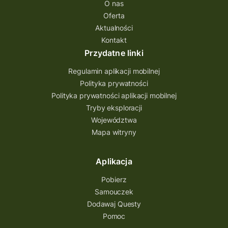
O nas
quest na szlaku Przygody
quest miejski
Oferta
Aktualności
Quest Bolestraszyce
Quest Arboretum
Kontakt
Przecław Quest
projekt
Przydatne linki
Pogórze Dynowskie
Regulamin aplikacji mobilnej
Partnerstwo Questingu
Polityka prywatności
Polityka prywatności aplikacji mobilnej
Park Etnograficzny w Tokarni
Tryby eksploracji
Park Etnograficzny
natura
Województwa
Mapa witryny
Michał Jurecki
mazowieckie
lubuskie
kresowa osada
kozienice
Kielce
Aplikacja
Katowice
Kampinoski Park Narodowy
Pobierz
Hutniczy Ostrowiec
gry terenowe
Samouczek
Dodawaj Questy
gry i zabawy
gry edukacyjne
Pomoc
Centrum Dziedzictwa Szkła