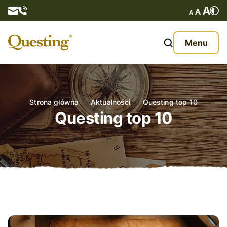
Questy
Menu
O nas
Oferta
Strona główna
Aktualności
Questing top 10
Questing top 10
Aktualności
Kontakt