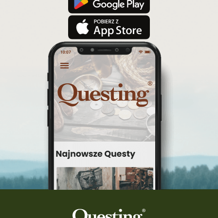
konkurs questy
quest rowerowy
festiwal Questingu
ciekawezwiedzanie
wyprawa po skarb
wycieczki śląskie
Warka
turystyka śląsk
top questy
Tokarnia
śląsk
Ruda Maleniecka
questinggryterenowe
Questing Świętokrzyskie
questing śląskie
Quest Szlak Przygody
przygoda
podróż
nowy quest
najlepsze questy
Krosno
wycieczki
turystyka przygodowa
Szlak Przygody
szkolenie
szkło
scieżka questingowa
questy w Polsce
questujznami