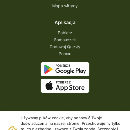
Mapa witryny
Michał Jurecki
mazowieckie
lubuskie
kresowa osada
kozienice
Kielce
Aplikacja
Katowice
Kampinoski Park Narodowy
Pobierz
Hutniczy Ostrowiec
gry terenowe
Samouczek
Dodawaj Questy
gry i zabawy
gry edukacyjne
Pomoc
Centrum Dziedzictwa Szkła
akademia questingu
zydzi
życzenia
zwiedzanie
ziemia lubaczowska
Zielona Góra
zawody questowe
Zawisza Czarny
zagraj
XXI wiek
wyprawa odkrywców
wyprawa
Używamy plików cookie, aby poprawić Twoje
wyieczki śląskie
wygraj darmowy quest
doświadczenia na naszej stronie. Przechowujemy tylko
to, co niezbędne i zawsze z Twoją zgodą. Szczegóły i