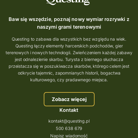
QUESTOMANIA
questing.pl
Questing Mazurski
Quest Pacanów
Baw się wszędzie, poznaj nowy wymiar rozrywki z
Quest Koziołek Matołek
gra miejska
naszymi grami terenowymi
co zobaczyć na Śląsku
aplikacja questy
Questing to zabawa dla wszystkich bez względu na wiek.
Questing łączy elementy harcerskich podchodów, gier
aplikacja gry terenowe
terenowych i nowych technologii. Zwieńczeniem każdej zabawy
wielkopolskie questy
wakacje z questami
jest odnalezienie skarbu. Turysta z biernego słuchacza
przeistacza się w poszukiwacza skarbów, którego celem jest
trenerzy questingu
odkrycie tajemnic, zapomnianych historii, bogactwa
szkolenie tworzenie questów
kulturowego, czy pradawnego miejsca.
szkolenie questing
Stefan Żeromski
Zobacz więcej
śląskie
ścieżka
Rzeszów
Kontakt
Quiz Łódzkie
questy świętokrzyskie
kontakt@questing.pl
questujwpolsce
questuj z nami
500 638 679
questpieszy
questingwyprawa po skarb
Napisz wiadomość