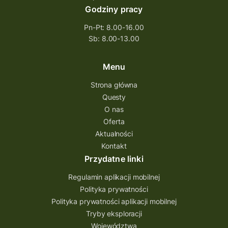
Godziny pracy
questingowy projekt współpracy
Pn-Pt: 8.00-16.00
questing wielkopolska
Sb: 8.00-13.00
questing w podkarpackim
Questing Przecławski
Questing Łódzkie
Menu
questing gry terenowe
Strona główna
Questy
Quest Świętokrzyskie
O nas
quest na szlaku Przygody
quest miejski
Oferta
Aktualności
Quest Bolestraszyce
Quest Arboretum
Kontakt
Przecław Quest
projekt
Przydatne linki
Pogórze Dynowskie
Regulamin aplikacji mobilnej
Partnerstwo Questingu
Polityka prywatności
Polityka prywatności aplikacji mobilnej
Park Etnograficzny w Tokarni
Tryby eksploracji
Park Etnograficzny
natura
Województwa