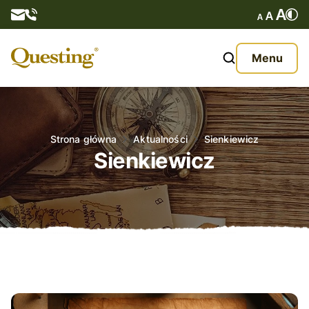
Questy
Menu
O nas
Oferta
Strona główna
Aktualności
Sienkiewicz
Sienkiewicz
Aktualności
Kontakt