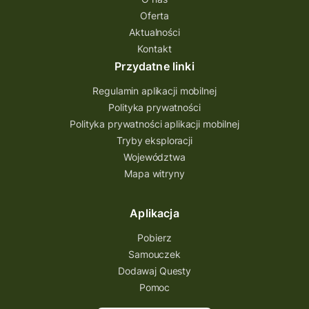
quest na szlaku Przygody
quest miejski
Oferta
Aktualności
Quest Bolestraszyce
Quest Arboretum
Kontakt
Przecław Quest
projekt
Przydatne linki
Pogórze Dynowskie
Regulamin aplikacji mobilnej
Partnerstwo Questingu
Polityka prywatności
Polityka prywatności aplikacji mobilnej
Park Etnograficzny w Tokarni
Tryby eksploracji
Park Etnograficzny
natura
Województwa
Mapa witryny
Michał Jurecki
mazowieckie
lubuskie
kresowa osada
kozienice
Kielce
Aplikacja
Katowice
Kampinoski Park Narodowy
Pobierz
Hutniczy Ostrowiec
gry terenowe
Samouczek
Dodawaj Questy
gry i zabawy
gry edukacyjne
Pomoc
Centrum Dziedzictwa Szkła