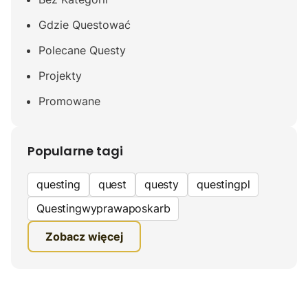
Gdzie Questować
Polecane Questy
Projekty
Promowane
Popularne tagi
questing
quest
questy
questingpl
Questingwyprawaposkarb
edukacyjna gra terenowa
Zobacz więcej
fundacja questingu
turystyka
ciekawe zwiedzanie
gra terenowa
Quest Mazurski
inauguracja questów