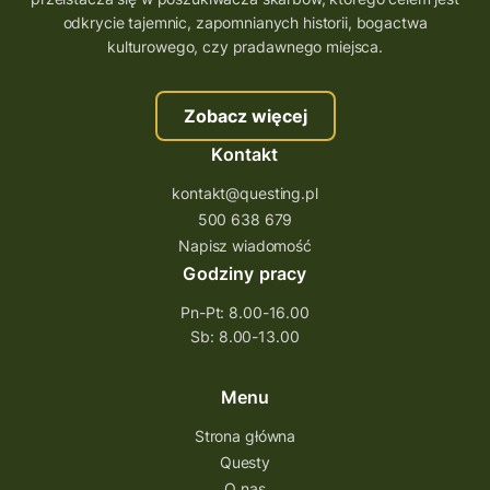
trenerzy questingu
odkrycie tajemnic, zapomnianych historii, bogactwa
szkolenie tworzenie questów
kulturowego, czy pradawnego miejsca.
szkolenie questing
Stefan Żeromski
Zobacz więcej
śląskie
ścieżka
Rzeszów
Kontakt
Quiz Łódzkie
questy świętokrzyskie
kontakt@questing.pl
questujwpolsce
questuj z nami
500 638 679
questpieszy
questingwyprawa po skarb
Napisz wiadomość
Godziny pracy
questingowy projekt współpracy
Pn-Pt: 8.00-16.00
questing wielkopolska
Sb: 8.00-13.00
questing w podkarpackim
Questing Przecławski
Questing Łódzkie
Menu
questing gry terenowe
Strona główna
Questy
Quest Świętokrzyskie
O nas