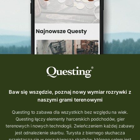
Questing Świętokrzyskie
questing śląskie
Quest Szlak Przygody
przygoda
podróż
nowy quest
najlepsze questy
Krosno
wycieczki
turystyka przygodowa
Szlak Przygody
szkolenie
szkło
scieżka questingowa
questy w Polsce
questujznami
QUESTOMANIA
questing.pl
Questing Mazurski
Quest Pacanów
Baw się wszędzie, poznaj nowy wymiar rozrywki z
Quest Koziołek Matołek
gra miejska
naszymi grami terenowymi
co zobaczyć na Śląsku
aplikacja questy
Questing to zabawa dla wszystkich bez względu na wiek.
Questing łączy elementy harcerskich podchodów, gier
aplikacja gry terenowe
terenowych i nowych technologii. Zwieńczeniem każdej zabawy
wielkopolskie questy
wakacje z questami
jest odnalezienie skarbu. Turysta z biernego słuchacza
przeistacza się w poszukiwacza skarbów, którego celem jest