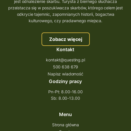
wielkopolskie questy
wakacje z questami
jest odnalezienie skarbu. Turysta z biernego słuchacza
przeistacza się w poszukiwacza skarbów, którego celem jest
trenerzy questingu
odkrycie tajemnic, zapomnianych historii, bogactwa
szkolenie tworzenie questów
kulturowego, czy pradawnego miejsca.
szkolenie questing
Stefan Żeromski
Zobacz więcej
śląskie
ścieżka
Rzeszów
Kontakt
Quiz Łódzkie
questy świętokrzyskie
kontakt@questing.pl
questujwpolsce
questuj z nami
500 638 679
questpieszy
questingwyprawa po skarb
Napisz wiadomość
Godziny pracy
questingowy projekt współpracy
Pn-Pt: 8.00-16.00
questing wielkopolska
Sb: 8.00-13.00
questing w podkarpackim
Questing Przecławski
Questing Łódzkie
Menu
questing gry terenowe
Strona główna