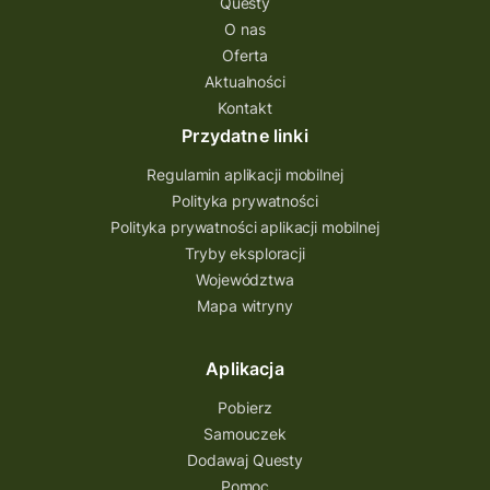
Questy
Quest Świętokrzyskie
O nas
quest na szlaku Przygody
quest miejski
Oferta
Aktualności
Quest Bolestraszyce
Quest Arboretum
Kontakt
Przecław Quest
projekt
Przydatne linki
Pogórze Dynowskie
Regulamin aplikacji mobilnej
Partnerstwo Questingu
Polityka prywatności
Polityka prywatności aplikacji mobilnej
Park Etnograficzny w Tokarni
Tryby eksploracji
Park Etnograficzny
natura
Województwa
Mapa witryny
Michał Jurecki
mazowieckie
lubuskie
kresowa osada
kozienice
Kielce
Aplikacja
Katowice
Kampinoski Park Narodowy
Pobierz
Hutniczy Ostrowiec
gry terenowe
Samouczek
Dodawaj Questy
gry i zabawy
gry edukacyjne
Pomoc