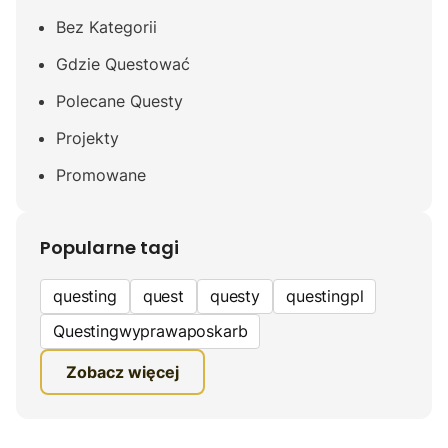
Bez Kategorii
Gdzie Questować
Polecane Questy
Projekty
Promowane
Popularne tagi
questing
quest
questy
questingpl
Questingwyprawaposkarb
edukacyjna gra terenowa
Zobacz więcej
fundacja questingu
turystyka
ciekawe zwiedzanie
gra terenowa