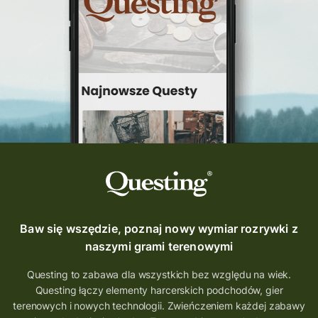
Questing Świętokrzyskie
questing śląskie
Quest Szlak Przygody
przygoda
podróż
nowy quest
najlepsze questy
Krosno
wycieczki
turystyka przygodowa
Szlak Przygody
szkolenie
szkło
scieżka questingowa
questy w Polsce
questujznami
QUESTOMANIA
questing.pl
Questing Mazurski
Quest Pacanów
Baw się wszędzie, poznaj nowy wymiar rozrywki z
Quest Koziołek Matołek
gra miejska
naszymi grami terenowymi
co zobaczyć na Śląsku
aplikacja questy
Questing to zabawa dla wszystkich bez względu na wiek.
Questing łączy elementy harcerskich podchodów, gier
aplikacja gry terenowe
terenowych i nowych technologii. Zwieńczeniem każdej zabawy