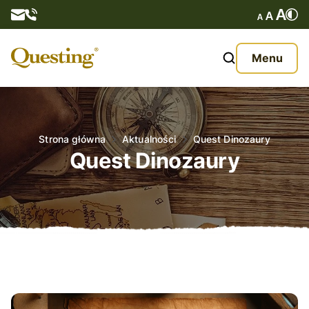
Questy
Menu
O nas
Oferta
Strona główna
Aktualności
Quest Dinozaury
Quest Dinozaury
Aktualności
Kontakt