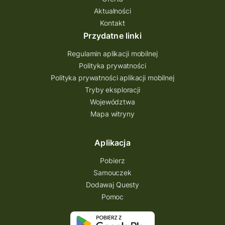
Aktualności
Quest Bolestraszyce
Quest Arboretum
Kontakt
Przecław Quest
projekt
Przydatne linki
Pogórze Dynowskie
Regulamin aplikacji mobilnej
Partnerstwo Questingu
Polityka prywatności
Polityka prywatności aplikacji mobilnej
Park Etnograficzny w Tokarni
Tryby eksploracji
Park Etnograficzny
natura
Województwa
Mapa witryny
Michał Jurecki
mazowieckie
lubuskie
kresowa osada
kozienice
Kielce
Aplikacja
Katowice
Kampinoski Park Narodowy
Pobierz
Hutniczy Ostrowiec
gry terenowe
Samouczek
Dodawaj Questy
gry i zabawy
gry edukacyjne
Pomoc
Centrum Dziedzictwa Szkła
akademia questingu
zydzi
życzenia