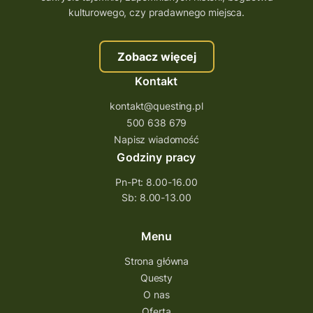
szkolenie tworzenie questów
kulturowego, czy pradawnego miejsca.
szkolenie questing
Stefan Żeromski
Zobacz więcej
śląskie
ścieżka
Rzeszów
Kontakt
Quiz Łódzkie
questy świętokrzyskie
kontakt@questing.pl
questujwpolsce
questuj z nami
500 638 679
questpieszy
questingwyprawa po skarb
Napisz wiadomość
Godziny pracy
questingowy projekt współpracy
Pn-Pt: 8.00-16.00
questing wielkopolska
Sb: 8.00-13.00
questing w podkarpackim
Questing Przecławski
Questing Łódzkie
Menu
questing gry terenowe
Strona główna
Questy
Quest Świętokrzyskie
O nas
quest na szlaku Przygody
quest miejski
Oferta