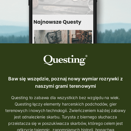
Quest Szlak Przygody
przygoda
podróż
nowy quest
najlepsze questy
Krosno
wycieczki
turystyka przygodowa
Szlak Przygody
szkolenie
szkło
scieżka questingowa
questy w Polsce
questujznami
QUESTOMANIA
questing.pl
Questing Mazurski
Quest Pacanów
Baw się wszędzie, poznaj nowy wymiar rozrywki z
Quest Koziołek Matołek
gra miejska
naszymi grami terenowymi
co zobaczyć na Śląsku
aplikacja questy
Questing to zabawa dla wszystkich bez względu na wiek.
Questing łączy elementy harcerskich podchodów, gier
aplikacja gry terenowe
terenowych i nowych technologii. Zwieńczeniem każdej zabawy
wielkopolskie questy
wakacje z questami
jest odnalezienie skarbu. Turysta z biernego słuchacza
przeistacza się w poszukiwacza skarbów, którego celem jest
trenerzy questingu
odkrycie tajemnic, zapomnianych historii, bogactwa