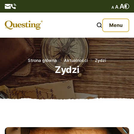
Questy
Menu
O nas
Oferta
Strona główna
Aktualności
Zydzi
Zydzi
Aktualności
Kontakt