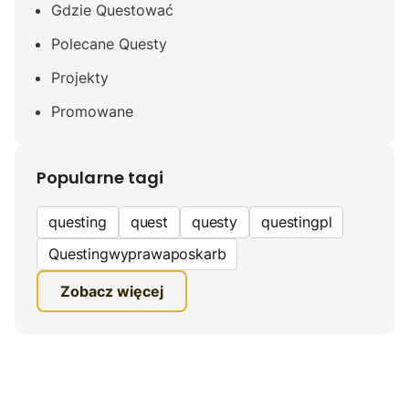
Gdzie Questować
Polecane Questy
Projekty
Promowane
Popularne tagi
questing
quest
questy
questingpl
Questingwyprawaposkarb
edukacyjna gra terenowa
Zobacz więcej
fundacja questingu
turystyka
ciekawe zwiedzanie
gra terenowa
Quest Mazurski
inauguracja questów