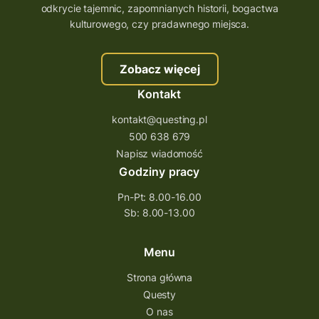
odkrycie tajemnic, zapomnianych historii, bogactwa
szkolenie tworzenie questów
kulturowego, czy pradawnego miejsca.
szkolenie questing
Stefan Żeromski
Zobacz więcej
śląskie
ścieżka
Rzeszów
Kontakt
Quiz Łódzkie
questy świętokrzyskie
kontakt@questing.pl
questujwpolsce
questuj z nami
500 638 679
questpieszy
questingwyprawa po skarb
Napisz wiadomość
Godziny pracy
questingowy projekt współpracy
Pn-Pt: 8.00-16.00
questing wielkopolska
Sb: 8.00-13.00
questing w podkarpackim
Questing Przecławski
Questing Łódzkie
Menu
questing gry terenowe
Strona główna
Questy
Quest Świętokrzyskie
O nas