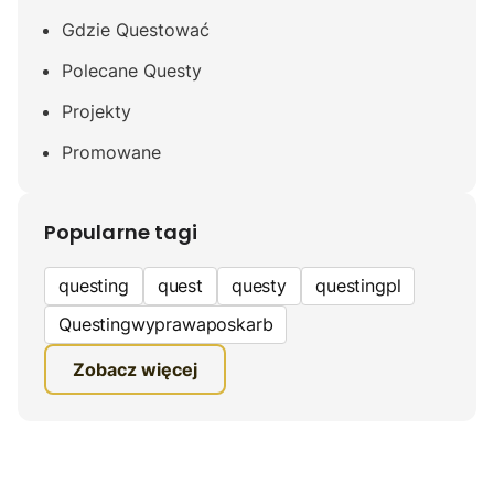
Gdzie Questować
Polecane Questy
Projekty
Promowane
Popularne tagi
questing
quest
questy
questingpl
Questingwyprawaposkarb
edukacyjna gra terenowa
Zobacz więcej
fundacja questingu
turystyka
ciekawe zwiedzanie
gra terenowa
Quest Mazurski
inauguracja questów