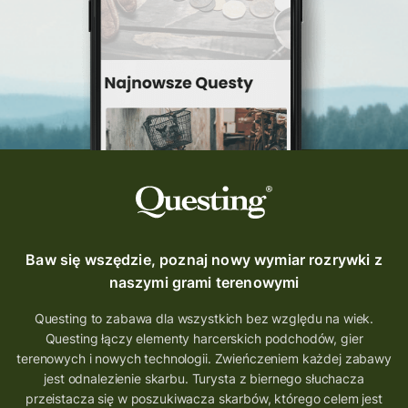
Quest Szlak Przygody
przygoda
podróż
nowy quest
najlepsze questy
Krosno
wycieczki
turystyka przygodowa
Szlak Przygody
szkolenie
szkło
scieżka questingowa
questy w Polsce
questujznami
QUESTOMANIA
questing.pl
Questing Mazurski
Quest Pacanów
Baw się wszędzie, poznaj nowy wymiar rozrywki z
Quest Koziołek Matołek
gra miejska
naszymi grami terenowymi
co zobaczyć na Śląsku
aplikacja questy
Questing to zabawa dla wszystkich bez względu na wiek.
Questing łączy elementy harcerskich podchodów, gier
aplikacja gry terenowe
terenowych i nowych technologii. Zwieńczeniem każdej zabawy
wielkopolskie questy
wakacje z questami
jest odnalezienie skarbu. Turysta z biernego słuchacza
przeistacza się w poszukiwacza skarbów, którego celem jest
trenerzy questingu