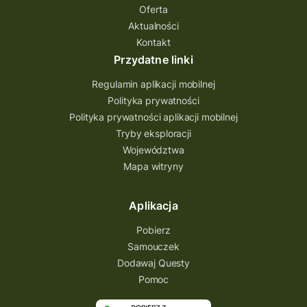
quest na szlaku Przygody
quest miejski
Oferta
Aktualności
Quest Bolestraszyce
Quest Arboretum
Kontakt
Przecław Quest
projekt
Przydatne linki
Pogórze Dynowskie
Regulamin aplikacji mobilnej
Partnerstwo Questingu
Polityka prywatności
Polityka prywatności aplikacji mobilnej
Park Etnograficzny w Tokarni
Tryby eksploracji
Park Etnograficzny
natura
Województwa
Mapa witryny
Michał Jurecki
mazowieckie
lubuskie
kresowa osada
kozienice
Kielce
Aplikacja
Katowice
Kampinoski Park Narodowy
Pobierz
Hutniczy Ostrowiec
gry terenowe
Samouczek
Dodawaj Questy
gry i zabawy
gry edukacyjne
Pomoc
Centrum Dziedzictwa Szkła