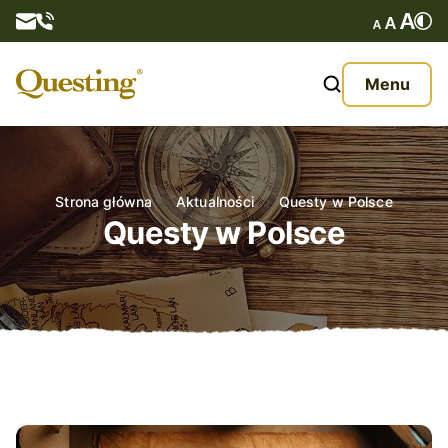
Questy
Menu
O nas
Oferta
Strona główna
Aktualności
Questy w Polsce
Questy w Polsce
Aktualności
Kontakt