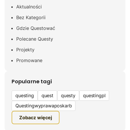
Aktualności
Bez Kategorii
Gdzie Questować
Polecane Questy
Projekty
Promowane
Popularne tagi
questing
quest
questy
questingpl
Questingwyprawaposkarb
edukacyjna gra terenowa
Zobacz więcej
fundacja questingu
turystyka