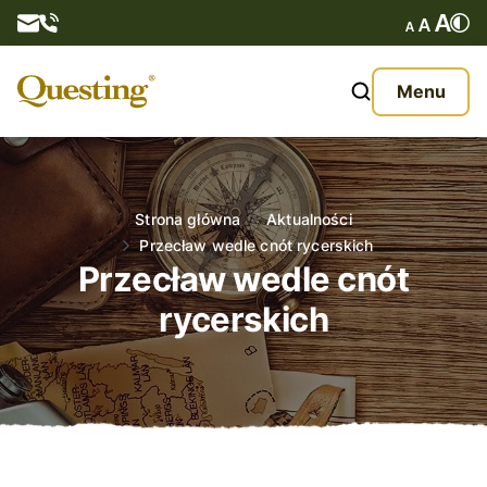
Questy
Menu
O nas
Oferta
Strona główna
Aktualności
Przecław wedle cnót rycerskich
Aktualności
Przecław wedle cnót
rycerskich
Kontakt