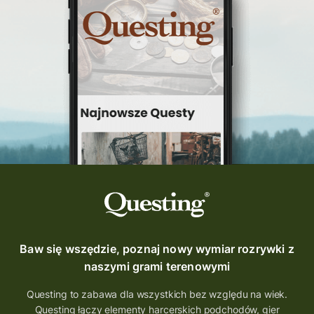
questinggryterenowe
Questing Świętokrzyskie
questing śląskie
Quest Szlak Przygody
przygoda
podróż
nowy quest
najlepsze questy
Krosno
wycieczki
turystyka przygodowa
Szlak Przygody
szkolenie
szkło
scieżka questingowa
questy w Polsce
questujznami
QUESTOMANIA
questing.pl
Questing Mazurski
Quest Pacanów
Baw się wszędzie, poznaj nowy wymiar rozrywki z
Quest Koziołek Matołek
gra miejska
naszymi grami terenowymi
co zobaczyć na Śląsku
aplikacja questy
Questing to zabawa dla wszystkich bez względu na wiek.
Questing łączy elementy harcerskich podchodów, gier