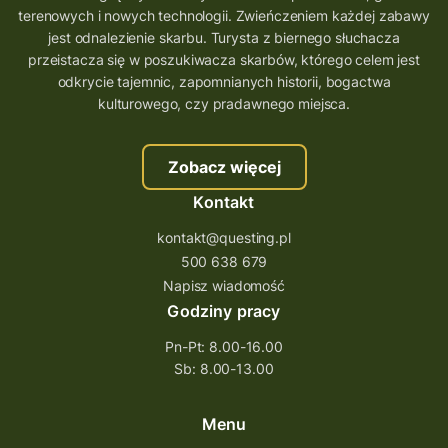
aplikacja gry terenowe
terenowych i nowych technologii. Zwieńczeniem każdej zabawy
wielkopolskie questy
wakacje z questami
jest odnalezienie skarbu. Turysta z biernego słuchacza
przeistacza się w poszukiwacza skarbów, którego celem jest
trenerzy questingu
odkrycie tajemnic, zapomnianych historii, bogactwa
szkolenie tworzenie questów
kulturowego, czy pradawnego miejsca.
szkolenie questing
Stefan Żeromski
Zobacz więcej
śląskie
ścieżka
Rzeszów
Kontakt
Quiz Łódzkie
questy świętokrzyskie
kontakt@questing.pl
questujwpolsce
questuj z nami
500 638 679
questpieszy
questingwyprawa po skarb
Napisz wiadomość
Godziny pracy
questingowy projekt współpracy
Pn-Pt: 8.00-16.00
questing wielkopolska
Sb: 8.00-13.00
questing w podkarpackim
Questing Przecławski
Questing Łódzkie
Menu