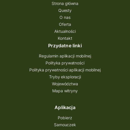
questing gry terenowe
Strona główna
Questy
Quest Świętokrzyskie
O nas
quest na szlaku Przygody
quest miejski
Oferta
Aktualności
Quest Bolestraszyce
Quest Arboretum
Kontakt
Przecław Quest
projekt
Przydatne linki
Pogórze Dynowskie
Regulamin aplikacji mobilnej
Partnerstwo Questingu
Polityka prywatności
Polityka prywatności aplikacji mobilnej
Park Etnograficzny w Tokarni
Tryby eksploracji
Park Etnograficzny
natura
Województwa
Mapa witryny
Michał Jurecki
mazowieckie
lubuskie
kresowa osada
kozienice
Kielce
Aplikacja
Katowice
Kampinoski Park Narodowy
Pobierz
Hutniczy Ostrowiec
gry terenowe
Samouczek