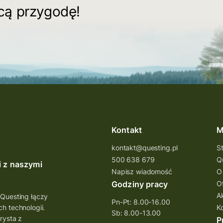
ącą przygodę!
Kontakt
M
kontakt@questing.pl
S
500 638 679
Q
i z naszymi
Napisz wiadomość
O
Godziny pracy
O
A
 Questing łączy
Pn-Pt: 8.00-16.00
h technologii.
K
Sb: 8.00-13.00
rysta z
P