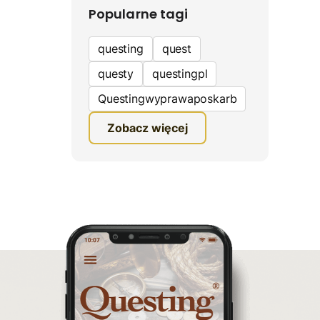
Popularne tagi
questing
quest
questy
questingpl
Questingwyprawaposkarb
edukacyjna gra terenowa
Zobacz więcej
fundacja questingu
turystyka
ciekawe zwiedzanie
gra terenowa
Quest Mazurski
inauguracja questów
questing wyprawa po
skarb