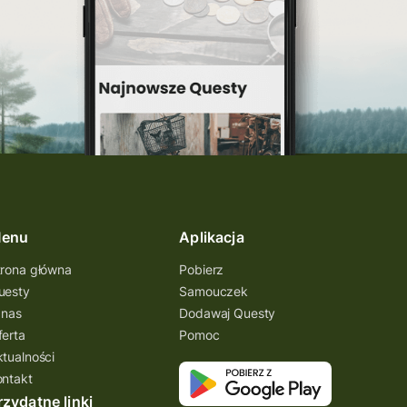
inauguracja questu
grywalizacja
wyprawy odkrywców
turystyka piesza
konkurs
wycieczka
turystyka aktywna
świętokrzyskie
enu
Aplikacja
quest pieszy
planetpr
trona główna
Pobierz
wielkopolska
uesty
Samouczek
turystyka z zagadkami
 nas
Dodawaj Questy
ferta
Pomoc
konkurs questy
ktualności
quest rowerowy
ontakt
rzydatne linki