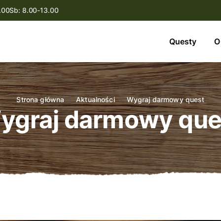
.00
Sb: 8.00-13.00
Questy
Questy
O
O nas
Oferta
Strona główna
Aktualności
Wygraj darmowy quest
ygraj darmowy que
Aktualności
Kontakt