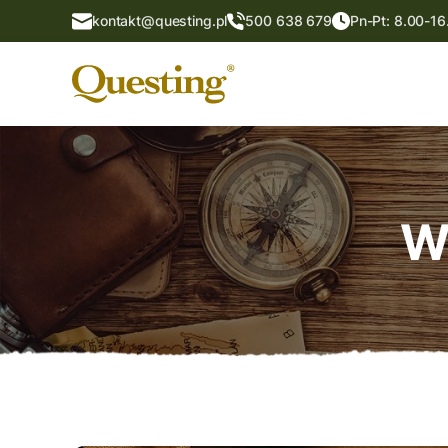
kontakt@questing.pl
500 638 679
Pn-Pt: 8.00-16
W