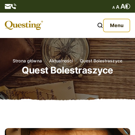
Questy
Menu
O nas
Oferta
Strona główna
Aktualności
Quest Bolestraszyce
Quest Bolestraszyce
Aktualności
Kontakt