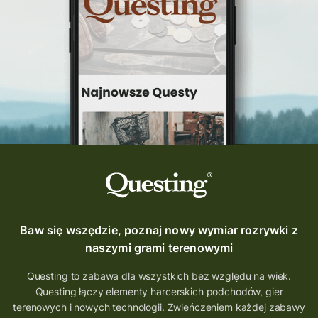
Questing Świętokrzyskie
questing śląskie
Quest Szlak Przygody
przygoda
podróż
nowy quest
najlepsze questy
Krosno
wycieczki
turystyka przygodowa
Szlak Przygody
szkolenie
szkło
scieżka questingowa
questy w Polsce
questujznami
QUESTOMANIA
questing.pl
Questing Mazurski
Quest Pacanów
Baw się wszędzie, poznaj nowy wymiar rozrywki z
Quest Koziołek Matołek
gra miejska
naszymi grami terenowymi
co zobaczyć na Śląsku
aplikacja questy
Questing to zabawa dla wszystkich bez względu na wiek.
Questing łączy elementy harcerskich podchodów, gier
aplikacja gry terenowe
terenowych i nowych technologii. Zwieńczeniem każdej zabawy