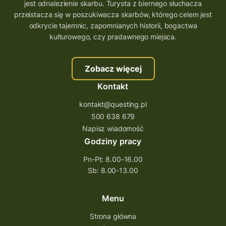
wielkopolskie questy
wakacje z questami
jest odnalezienie skarbu. Turysta z biernego słuchacza
przeistacza się w poszukiwacza skarbów, którego celem jest
trenerzy questingu
odkrycie tajemnic, zapomnianych historii, bogactwa
szkolenie tworzenie questów
kulturowego, czy pradawnego miejsca.
szkolenie questing
Stefan Żeromski
Zobacz więcej
śląskie
ścieżka
Rzeszów
Kontakt
Quiz Łódzkie
questy świętokrzyskie
kontakt@questing.pl
questujwpolsce
questuj z nami
500 638 679
questpieszy
questingwyprawa po skarb
Napisz wiadomość
Godziny pracy
questingowy projekt współpracy
Pn-Pt: 8.00-16.00
questing wielkopolska
Sb: 8.00-13.00
questing w podkarpackim
Questing Przecławski
Questing Łódzkie
Menu
questing gry terenowe
Strona główna