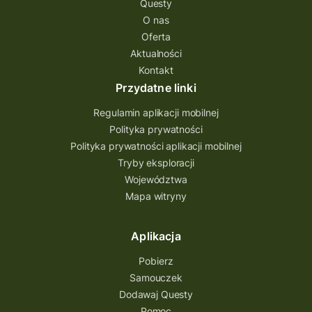
Questy
Quest Świętokrzyskie
O nas
quest na szlaku Przygody
quest miejski
Oferta
Aktualności
Quest Bolestraszyce
Quest Arboretum
Kontakt
Przecław Quest
projekt
Przydatne linki
Pogórze Dynowskie
Regulamin aplikacji mobilnej
Partnerstwo Questingu
Polityka prywatności
Polityka prywatności aplikacji mobilnej
Park Etnograficzny w Tokarni
Tryby eksploracji
Park Etnograficzny
natura
Województwa
Mapa witryny
Michał Jurecki
mazowieckie
lubuskie
kresowa osada
kozienice
Kielce
Aplikacja
Katowice
Kampinoski Park Narodowy
Pobierz
Hutniczy Ostrowiec
gry terenowe
Samouczek
Dodawaj Questy
gry i zabawy
gry edukacyjne
Pomoc