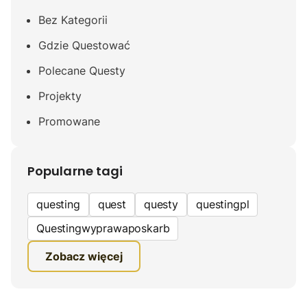
Bez Kategorii
Gdzie Questować
Polecane Questy
Projekty
Promowane
Popularne tagi
questing
quest
questy
questingpl
Questingwyprawaposkarb
edukacyjna gra terenowa
Zobacz więcej
fundacja questingu
turystyka
ciekawe zwiedzanie
gra terenowa