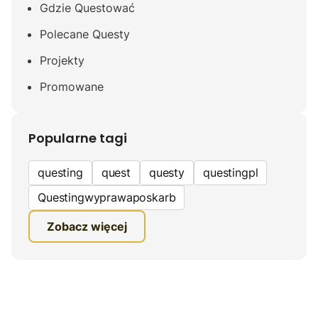
Gdzie Questować
Polecane Questy
Projekty
Promowane
Popularne tagi
questing
quest
questy
questingpl
Questingwyprawaposkarb
edukacyjna gra terenowa
Zobacz więcej
fundacja questingu
turystyka
ciekawe zwiedzanie
gra terenowa
Quest Mazurski
inauguracja questów