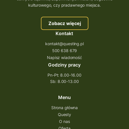
szkolenie tworzenie questów
kulturowego, czy pradawnego miejsca.
szkolenie questing
Stefan Żeromski
Zobacz więcej
śląskie
ścieżka
Rzeszów
Kontakt
Quiz Łódzkie
questy świętokrzyskie
kontakt@questing.pl
questujwpolsce
questuj z nami
500 638 679
questpieszy
questingwyprawa po skarb
Napisz wiadomość
Godziny pracy
questingowy projekt współpracy
Pn-Pt: 8.00-16.00
questing wielkopolska
Sb: 8.00-13.00
questing w podkarpackim
Questing Przecławski
Questing Łódzkie
Menu
questing gry terenowe
Strona główna
Questy
Quest Świętokrzyskie
O nas
quest na szlaku Przygody
quest miejski
Oferta