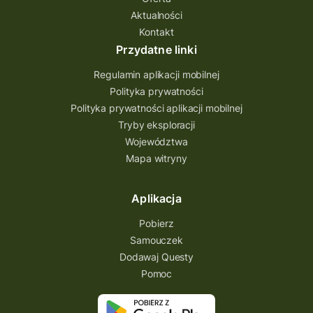
Aktualności
Quest Bolestraszyce
Quest Arboretum
Kontakt
Przecław Quest
projekt
Przydatne linki
Pogórze Dynowskie
Regulamin aplikacji mobilnej
Partnerstwo Questingu
Polityka prywatności
Polityka prywatności aplikacji mobilnej
Park Etnograficzny w Tokarni
Tryby eksploracji
Park Etnograficzny
natura
Województwa
Mapa witryny
Michał Jurecki
mazowieckie
lubuskie
kresowa osada
kozienice
Kielce
Aplikacja
Katowice
Kampinoski Park Narodowy
Pobierz
Hutniczy Ostrowiec
gry terenowe
Samouczek
Dodawaj Questy
gry i zabawy
gry edukacyjne
Pomoc
Centrum Dziedzictwa Szkła
akademia questingu
zydzi
życzenia