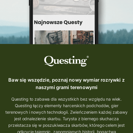
Quest Szlak Przygody
przygoda
podróż
nowy quest
najlepsze questy
Krosno
wycieczki
turystyka przygodowa
Szlak Przygody
szkolenie
szkło
scieżka questingowa
questy w Polsce
questujznami
QUESTOMANIA
questing.pl
Questing Mazurski
Quest Pacanów
Baw się wszędzie, poznaj nowy wymiar rozrywki z
Quest Koziołek Matołek
gra miejska
naszymi grami terenowymi
co zobaczyć na Śląsku
aplikacja questy
Questing to zabawa dla wszystkich bez względu na wiek.
Questing łączy elementy harcerskich podchodów, gier
aplikacja gry terenowe
terenowych i nowych technologii. Zwieńczeniem każdej zabawy
wielkopolskie questy
wakacje z questami
jest odnalezienie skarbu. Turysta z biernego słuchacza
przeistacza się w poszukiwacza skarbów, którego celem jest
trenerzy questingu
odkrycie tajemnic, zapomnianych historii, bogactwa