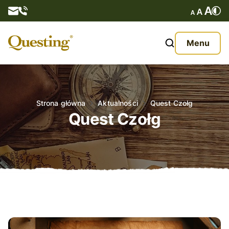
Questy
Menu
O nas
Oferta
Strona główna
Aktualności
Quest Czołg
Quest Czołg
Aktualności
Kontakt