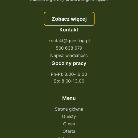
szkolenie questing
Stefan Żeromski
Zobacz więcej
śląskie
ścieżka
Rzeszów
Kontakt
Quiz Łódzkie
questy świętokrzyskie
kontakt@questing.pl
questujwpolsce
questuj z nami
500 638 679
questpieszy
questingwyprawa po skarb
Napisz wiadomość
Godziny pracy
questingowy projekt współpracy
Pn-Pt: 8.00-16.00
questing wielkopolska
Sb: 8.00-13.00
questing w podkarpackim
Questing Przecławski
Questing Łódzkie
Menu
questing gry terenowe
Strona główna
Questy
Quest Świętokrzyskie
O nas
quest na szlaku Przygody
quest miejski
Oferta