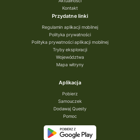
Aktualności
Quest Bolestraszyce
Quest Arboretum
Kontakt
Przecław Quest
projekt
Przydatne linki
Pogórze Dynowskie
Regulamin aplikacji mobilnej
Partnerstwo Questingu
Polityka prywatności
Polityka prywatności aplikacji mobilnej
Park Etnograficzny w Tokarni
Tryby eksploracji
Park Etnograficzny
natura
Województwa
Mapa witryny
Michał Jurecki
mazowieckie
lubuskie
kresowa osada
kozienice
Kielce
Aplikacja
Katowice
Kampinoski Park Narodowy
Pobierz
Hutniczy Ostrowiec
gry terenowe
Samouczek
Dodawaj Questy
gry i zabawy
gry edukacyjne
Pomoc
Centrum Dziedzictwa Szkła
akademia questingu
zydzi
życzenia