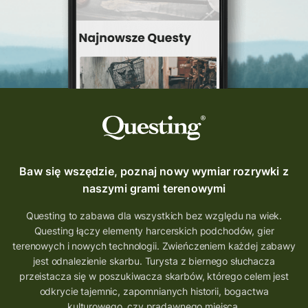
podróż
nowy quest
najlepsze questy
Krosno
wycieczki
turystyka przygodowa
Szlak Przygody
szkolenie
szkło
scieżka questingowa
questy w Polsce
questujznami
QUESTOMANIA
questing.pl
Questing Mazurski
Quest Pacanów
Baw się wszędzie, poznaj nowy wymiar rozrywki z
Quest Koziołek Matołek
gra miejska
naszymi grami terenowymi
co zobaczyć na Śląsku
aplikacja questy
Questing to zabawa dla wszystkich bez względu na wiek.
Questing łączy elementy harcerskich podchodów, gier
aplikacja gry terenowe
terenowych i nowych technologii. Zwieńczeniem każdej zabawy
wielkopolskie questy
wakacje z questami
jest odnalezienie skarbu. Turysta z biernego słuchacza
przeistacza się w poszukiwacza skarbów, którego celem jest
trenerzy questingu
odkrycie tajemnic, zapomnianych historii, bogactwa
szkolenie tworzenie questów
kulturowego, czy pradawnego miejsca.