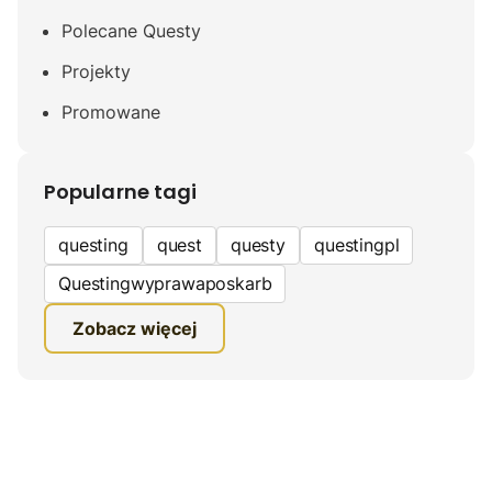
Polecane Questy
Projekty
Promowane
Popularne tagi
questing
quest
questy
questingpl
Questingwyprawaposkarb
edukacyjna gra terenowa
Zobacz więcej
fundacja questingu
turystyka
ciekawe zwiedzanie
gra terenowa
Quest Mazurski
inauguracja questów
questing wyprawa po skarb