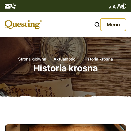
Questy
Menu
O nas
Oferta
Strona główna
Aktualności
Historia krosna
Historia krosna
Aktualności
Kontakt