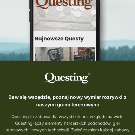
Questing Świętokrzyskie
questing śląskie
Quest Szlak Przygody
przygoda
podróż
nowy quest
najlepsze questy
Krosno
wycieczki
turystyka przygodowa
Szlak Przygody
szkolenie
szkło
scieżka questingowa
questy w Polsce
questujznami
QUESTOMANIA
questing.pl
Questing Mazurski
Quest Pacanów
Baw się wszędzie, poznaj nowy wymiar rozrywki z
Quest Koziołek Matołek
gra miejska
naszymi grami terenowymi
co zobaczyć na Śląsku
aplikacja questy
Questing to zabawa dla wszystkich bez względu na wiek.
Questing łączy elementy harcerskich podchodów, gier
aplikacja gry terenowe
terenowych i nowych technologii. Zwieńczeniem każdej zabawy