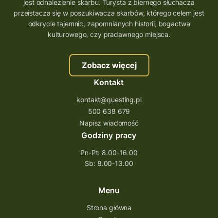
wielkopolskie questy
wakacje z questami
jest odnalezienie skarbu. Turysta z biernego słuchacza
przeistacza się w poszukiwacza skarbów, którego celem jest
trenerzy questingu
odkrycie tajemnic, zapomnianych historii, bogactwa
szkolenie tworzenie questów
kulturowego, czy pradawnego miejsca.
szkolenie questing
Stefan Żeromski
Zobacz więcej
śląskie
ścieżka
Rzeszów
Kontakt
Quiz Łódzkie
questy świętokrzyskie
kontakt@questing.pl
questujwpolsce
questuj z nami
500 638 679
questpieszy
questingwyprawa po skarb
Napisz wiadomość
Godziny pracy
questingowy projekt współpracy
Pn-Pt: 8.00-16.00
questing wielkopolska
Sb: 8.00-13.00
questing w podkarpackim
Questing Przecławski
Questing Łódzkie
Menu
questing gry terenowe
Strona główna