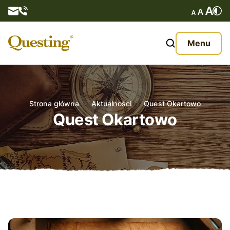
Questy
Menu
O nas
Oferta
Strona główna
Aktualności
Quest Okartowo
Quest Okartowo
Aktualności
Kontakt