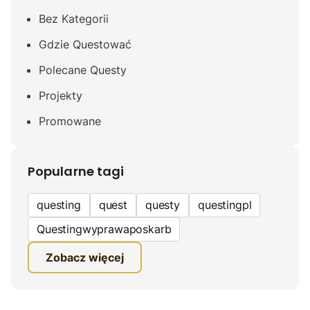
Bez Kategorii
Gdzie Questować
Polecane Questy
Projekty
Promowane
Popularne tagi
questing
quest
questy
questingpl
Questingwyprawaposkarb
edukacyjna gra terenowa
Zobacz więcej
fundacja questingu
turystyka
ciekawe zwiedzanie
gra terenowa