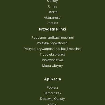
Questy
Quest Świętokrzyskie
O nas
quest na szlaku Przygody
quest miejski
Oferta
Aktualności
Quest Bolestraszyce
Quest Arboretum
Kontakt
Przecław Quest
projekt
Przydatne linki
Pogórze Dynowskie
Regulamin aplikacji mobilnej
Partnerstwo Questingu
Polityka prywatności
Polityka prywatności aplikacji mobilnej
Park Etnograficzny w Tokarni
Tryby eksploracji
Park Etnograficzny
natura
Województwa
Mapa witryny
Michał Jurecki
mazowieckie
lubuskie
kresowa osada
kozienice
Kielce
Aplikacja
Katowice
Kampinoski Park Narodowy
Pobierz
Hutniczy Ostrowiec
gry terenowe
Samouczek
Dodawaj Questy
gry i zabawy
gry edukacyjne
Pomoc