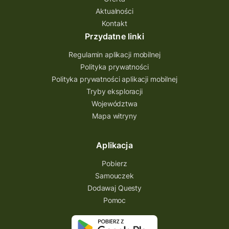
Aktualności
Quest Bolestraszyce
Quest Arboretum
Kontakt
Przecław Quest
projekt
Przydatne linki
Pogórze Dynowskie
Regulamin aplikacji mobilnej
Partnerstwo Questingu
Polityka prywatności
Polityka prywatności aplikacji mobilnej
Park Etnograficzny w Tokarni
Tryby eksploracji
Park Etnograficzny
natura
Województwa
Mapa witryny
Michał Jurecki
mazowieckie
lubuskie
kresowa osada
kozienice
Kielce
Aplikacja
Katowice
Kampinoski Park Narodowy
Pobierz
Hutniczy Ostrowiec
gry terenowe
Samouczek
Dodawaj Questy
gry i zabawy
gry edukacyjne
Pomoc
Centrum Dziedzictwa Szkła
akademia questingu
zydzi
życzenia