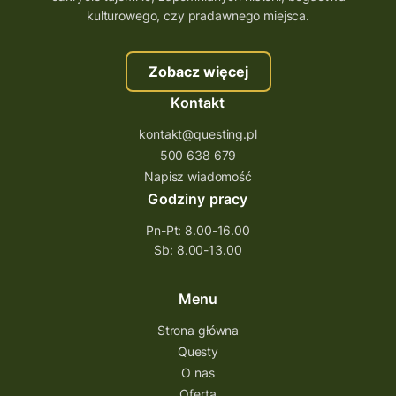
szkolenie tworzenie questów
kulturowego, czy pradawnego miejsca.
szkolenie questing
Stefan Żeromski
Zobacz więcej
śląskie
ścieżka
Rzeszów
Kontakt
Quiz Łódzkie
questy świętokrzyskie
kontakt@questing.pl
questujwpolsce
questuj z nami
500 638 679
questpieszy
questingwyprawa po skarb
Napisz wiadomość
Godziny pracy
questingowy projekt współpracy
Pn-Pt: 8.00-16.00
questing wielkopolska
Sb: 8.00-13.00
questing w podkarpackim
Questing Przecławski
Questing Łódzkie
Menu
questing gry terenowe
Strona główna
Questy
Quest Świętokrzyskie
O nas
quest na szlaku Przygody
quest miejski
Oferta