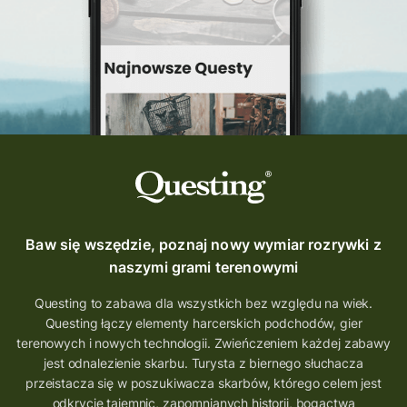
Quest Szlak Przygody
przygoda
podróż
nowy quest
najlepsze questy
Krosno
wycieczki
turystyka przygodowa
Szlak Przygody
szkolenie
szkło
scieżka questingowa
questy w Polsce
questujznami
QUESTOMANIA
questing.pl
Questing Mazurski
Quest Pacanów
Baw się wszędzie, poznaj nowy wymiar rozrywki z
Quest Koziołek Matołek
gra miejska
naszymi grami terenowymi
co zobaczyć na Śląsku
aplikacja questy
Questing to zabawa dla wszystkich bez względu na wiek.
Questing łączy elementy harcerskich podchodów, gier
aplikacja gry terenowe
terenowych i nowych technologii. Zwieńczeniem każdej zabawy
wielkopolskie questy
wakacje z questami
jest odnalezienie skarbu. Turysta z biernego słuchacza
przeistacza się w poszukiwacza skarbów, którego celem jest
trenerzy questingu
odkrycie tajemnic, zapomnianych historii, bogactwa