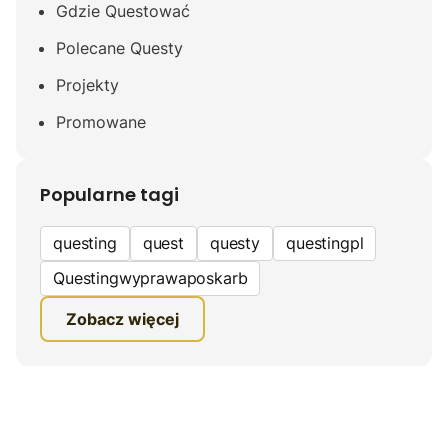
Gdzie Questować
Polecane Questy
Projekty
Promowane
Popularne tagi
questing
quest
questy
questingpl
Questingwyprawaposkarb
edukacyjna gra terenowa
Zobacz więcej
fundacja questingu
turystyka
ciekawe zwiedzanie
gra terenowa
Quest Mazurski
inauguracja questów