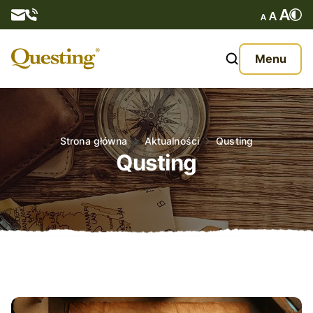
Questy
Menu
O nas
Oferta
Strona główna
Aktualności
Qusting
Qusting
Aktualności
Kontakt