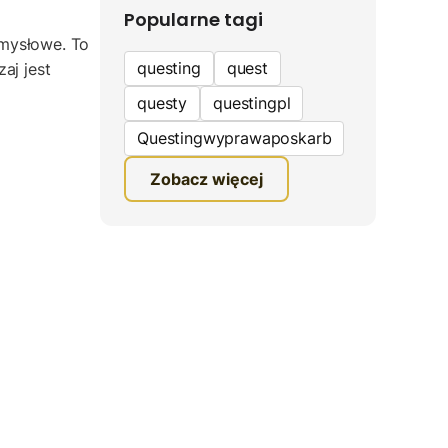
Popularne tagi
mysłowe. To
questing
quest
aj jest
questy
questingpl
Questingwyprawaposkarb
edukacyjna gra terenowa
Zobacz więcej
fundacja questingu
turystyka
ciekawe zwiedzanie
gra terenowa
Quest Mazurski
inauguracja questów
questing wyprawa po
skarb