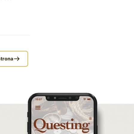
gra miejska
co zobaczyć na Śląsku
aplikacja questy
aplikacja gry terenowe
wielkopolskie questy
wakacje z questami
strona
trenerzy questingu
szkolenie tworzenie
questów
szkolenie questing
Stefan Żeromski
śląskie
ścieżka
Rzeszów
Quiz Łódzkie