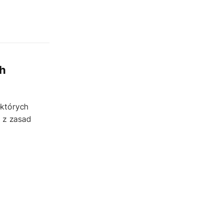
inauguracja questu
grywalizacja
wyprawy odkrywców
turystyka piesza
ch
konkurs
wycieczka
turystyka aktywna
ektórych
świętokrzyskie
ą z zasad
quest pieszy
planetpr
wielkopolska
turystyka z zagadkami
konkurs questy
quest rowerowy