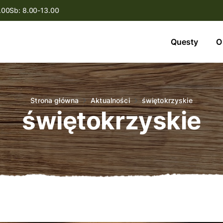
.00
Sb: 8.00-13.00
Questy
Questy
O
O nas
Oferta
Strona główna
Aktualności
świętokrzyskie
świętokrzyskie
Aktualności
Kontakt