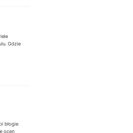
najlepsze questy
Krosno
wycieczki
turystyka przygodowa
Szlak Przygody
iele
lu. Gdzie
szkolenie
szkło
scieżka questingowa
questy w Polsce
questujznami
QUESTOMANIA
questing.pl
Questing Mazurski
Quest Pacanów
pi błogie
Quest Koziołek Matołek
ie ocen