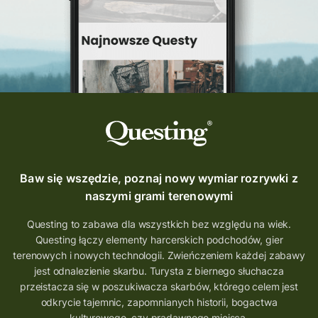
podróż
nowy quest
najlepsze questy
Krosno
wycieczki
turystyka przygodowa
Szlak Przygody
szkolenie
szkło
scieżka questingowa
questy w Polsce
questujznami
QUESTOMANIA
questing.pl
Questing Mazurski
Quest Pacanów
Baw się wszędzie, poznaj nowy wymiar rozrywki z
Quest Koziołek Matołek
gra miejska
naszymi grami terenowymi
co zobaczyć na Śląsku
aplikacja questy
Questing to zabawa dla wszystkich bez względu na wiek.
Questing łączy elementy harcerskich podchodów, gier
aplikacja gry terenowe
terenowych i nowych technologii. Zwieńczeniem każdej zabawy
wielkopolskie questy
wakacje z questami
jest odnalezienie skarbu. Turysta z biernego słuchacza
przeistacza się w poszukiwacza skarbów, którego celem jest
trenerzy questingu
odkrycie tajemnic, zapomnianych historii, bogactwa
kulturowego, czy pradawnego miejsca.