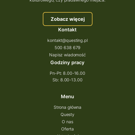
szkolenie tworzenie questów
szkolenie questing
Stefan Żeromski
Zobacz więcej
śląskie
ścieżka
Rzeszów
Kontakt
Quiz Łódzkie
questy świętokrzyskie
kontakt@questing.pl
questujwpolsce
questuj z nami
500 638 679
questpieszy
questingwyprawa po skarb
Napisz wiadomość
Godziny pracy
questingowy projekt współpracy
Pn-Pt: 8.00-16.00
questing wielkopolska
Sb: 8.00-13.00
questing w podkarpackim
Questing Przecławski
Questing Łódzkie
Menu
questing gry terenowe
Strona główna
Questy
Quest Świętokrzyskie
O nas
quest na szlaku Przygody
quest miejski
Oferta