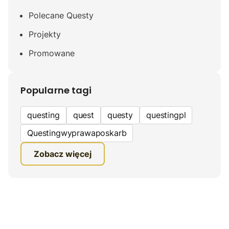
Polecane Questy
Projekty
Promowane
Popularne tagi
questing
quest
questy
questingpl
Questingwyprawaposkarb
edukacyjna gra terenowa
Zobacz więcej
fundacja questingu
turystyka
ciekawe zwiedzanie
gra terenowa
Quest Mazurski
inauguracja questów
questing wyprawa po skarb