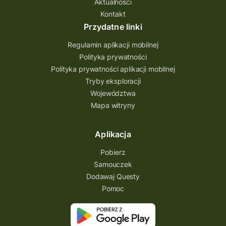
Aktualności
Quest Bolestraszyce
Quest Arboretum
Kontakt
Przecław Quest
projekt
Przydatne linki
Pogórze Dynowskie
Regulamin aplikacji mobilnej
Partnerstwo Questingu
Polityka prywatności
Polityka prywatności aplikacji mobilnej
Park Etnograficzny w Tokarni
Tryby eksploracji
Park Etnograficzny
natura
Województwa
Mapa witryny
Michał Jurecki
mazowieckie
lubuskie
kresowa osada
kozienice
Kielce
Aplikacja
Katowice
Kampinoski Park Narodowy
Pobierz
Hutniczy Ostrowiec
gry terenowe
Samouczek
Dodawaj Questy
gry i zabawy
gry edukacyjne
Pomoc
Centrum Dziedzictwa Szkła
akademia questingu
zydzi
życzenia