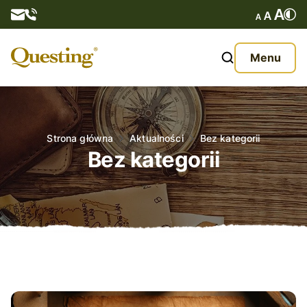
Questy
Menu
O nas
Oferta
Strona główna
Aktualności
Bez kategorii
Bez kategorii
Aktualności
Kontakt