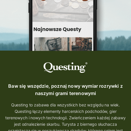
Questing Świętokrzyskie
questing śląskie
Quest Szlak Przygody
przygoda
podróż
nowy quest
najlepsze questy
Krosno
wycieczki
turystyka przygodowa
Szlak Przygody
szkolenie
szkło
scieżka questingowa
questy w Polsce
questujznami
QUESTOMANIA
questing.pl
Questing Mazurski
Quest Pacanów
Baw się wszędzie, poznaj nowy wymiar rozrywki z
Quest Koziołek Matołek
gra miejska
naszymi grami terenowymi
co zobaczyć na Śląsku
aplikacja questy
Questing to zabawa dla wszystkich bez względu na wiek.
Questing łączy elementy harcerskich podchodów, gier
aplikacja gry terenowe
terenowych i nowych technologii. Zwieńczeniem każdej zabawy
wielkopolskie questy
wakacje z questami
jest odnalezienie skarbu. Turysta z biernego słuchacza
przeistacza się w poszukiwacza skarbów, którego celem jest