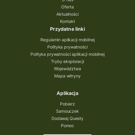
quest na szlaku Przygody
quest miejski
Oferta
Aktualności
Quest Bolestraszyce
Quest Arboretum
Kontakt
Przecław Quest
projekt
Przydatne linki
Pogórze Dynowskie
Regulamin aplikacji mobilnej
Partnerstwo Questingu
Polityka prywatności
Polityka prywatności aplikacji mobilnej
Park Etnograficzny w Tokarni
Tryby eksploracji
Park Etnograficzny
natura
Województwa
Mapa witryny
Michał Jurecki
mazowieckie
lubuskie
kresowa osada
kozienice
Kielce
Aplikacja
Katowice
Kampinoski Park Narodowy
Pobierz
Hutniczy Ostrowiec
gry terenowe
Samouczek
Dodawaj Questy
gry i zabawy
gry edukacyjne
Pomoc
Centrum Dziedzictwa Szkła