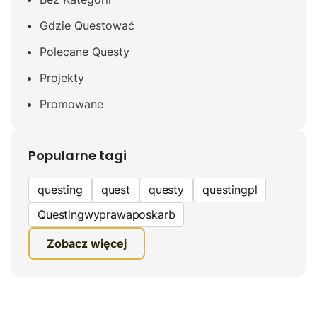
Gdzie Questować
Polecane Questy
Projekty
Promowane
Popularne tagi
questing
quest
questy
questingpl
Questingwyprawaposkarb
edukacyjna gra terenowa
Zobacz więcej
fundacja questingu
turystyka
ciekawe zwiedzanie
gra terenowa
Quest Mazurski
inauguracja questów