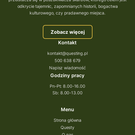
trenerzy questingu
odkrycie tajemnic, zapomnianych historii, bogactwa
szkolenie tworzenie questów
kulturowego, czy pradawnego miejsca.
szkolenie questing
Stefan Żeromski
Zobacz więcej
śląskie
ścieżka
Rzeszów
Kontakt
Quiz Łódzkie
questy świętokrzyskie
kontakt@questing.pl
questujwpolsce
questuj z nami
500 638 679
questpieszy
questingwyprawa po skarb
Napisz wiadomość
Godziny pracy
questingowy projekt współpracy
Pn-Pt: 8.00-16.00
questing wielkopolska
Sb: 8.00-13.00
questing w podkarpackim
Questing Przecławski
Questing Łódzkie
Menu
questing gry terenowe
Strona główna
Questy
Quest Świętokrzyskie
O nas