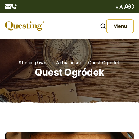
Questy
Menu
O nas
Oferta
Strona główna
Aktualności
Quest Ogródek
Quest Ogródek
Aktualności
Kontakt