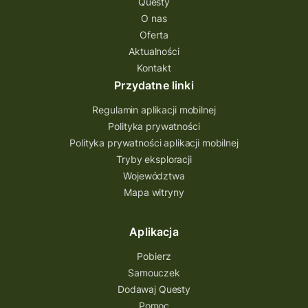
Questy
Quest Świętokrzyskie
O nas
quest na szlaku Przygody
quest miejski
Oferta
Aktualności
Quest Bolestraszyce
Quest Arboretum
Kontakt
Przecław Quest
projekt
Przydatne linki
Pogórze Dynowskie
Regulamin aplikacji mobilnej
Partnerstwo Questingu
Polityka prywatności
Polityka prywatności aplikacji mobilnej
Park Etnograficzny w Tokarni
Tryby eksploracji
Park Etnograficzny
natura
Województwa
Mapa witryny
Michał Jurecki
mazowieckie
lubuskie
kresowa osada
kozienice
Kielce
Aplikacja
Katowice
Kampinoski Park Narodowy
Pobierz
Hutniczy Ostrowiec
gry terenowe
Samouczek
Dodawaj Questy
gry i zabawy
gry edukacyjne
Pomoc