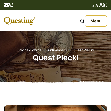
Questy
Menu
O nas
Oferta
Strona główna
Aktualności
Quest Piecki
Quest Piecki
Aktualności
Kontakt