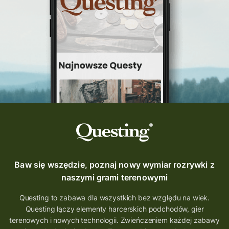
Questing Świętokrzyskie
questing śląskie
Quest Szlak Przygody
przygoda
podróż
nowy quest
najlepsze questy
Krosno
wycieczki
turystyka przygodowa
Szlak Przygody
szkolenie
szkło
scieżka questingowa
questy w Polsce
questujznami
QUESTOMANIA
questing.pl
Questing Mazurski
Quest Pacanów
Baw się wszędzie, poznaj nowy wymiar rozrywki z
Quest Koziołek Matołek
gra miejska
naszymi grami terenowymi
co zobaczyć na Śląsku
aplikacja questy
Questing to zabawa dla wszystkich bez względu na wiek.
Questing łączy elementy harcerskich podchodów, gier
aplikacja gry terenowe
terenowych i nowych technologii. Zwieńczeniem każdej zabawy