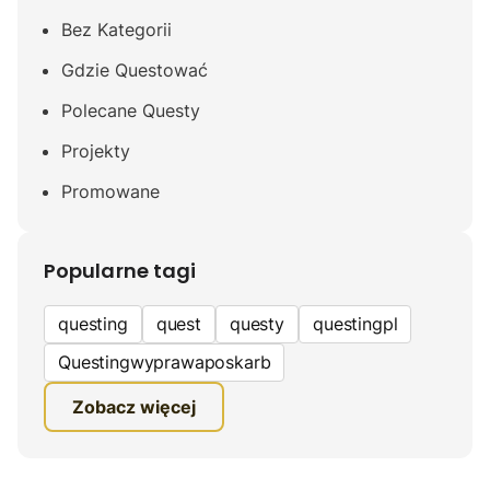
Bez Kategorii
Gdzie Questować
Polecane Questy
Projekty
Promowane
Popularne tagi
questing
quest
questy
questingpl
Questingwyprawaposkarb
edukacyjna gra terenowa
Zobacz więcej
fundacja questingu
turystyka
ciekawe zwiedzanie
gra terenowa