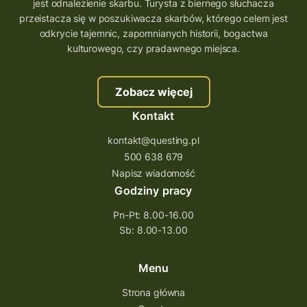
wielkopolskie questy
wakacje z questami
jest odnalezienie skarbu. Turysta z biernego słuchacza
przeistacza się w poszukiwacza skarbów, którego celem jest
trenerzy questingu
odkrycie tajemnic, zapomnianych historii, bogactwa
szkolenie tworzenie questów
kulturowego, czy pradawnego miejsca.
szkolenie questing
Stefan Żeromski
Zobacz więcej
śląskie
ścieżka
Rzeszów
Kontakt
Quiz Łódzkie
questy świętokrzyskie
kontakt@questing.pl
questujwpolsce
questuj z nami
500 638 679
questpieszy
questingwyprawa po skarb
Napisz wiadomość
Godziny pracy
questingowy projekt współpracy
Pn-Pt: 8.00-16.00
questing wielkopolska
Sb: 8.00-13.00
questing w podkarpackim
Questing Przecławski
Questing Łódzkie
Menu
questing gry terenowe
Strona główna