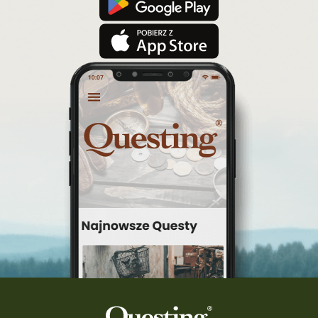
konkurs questy
quest rowerowy
festiwal Questingu
ciekawezwiedzanie
wyprawa po skarb
wycieczki śląskie
Warka
turystyka śląsk
top questy
Tokarnia
śląsk
Ruda Maleniecka
questinggryterenowe
Questing Świętokrzyskie
questing śląskie
Quest Szlak Przygody
przygoda
podróż
nowy quest
najlepsze questy
Krosno
wycieczki
turystyka przygodowa
Szlak Przygody
szkolenie
szkło
scieżka questingowa
questy w Polsce
questujznami