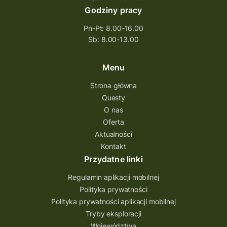
Godziny pracy
questingowy projekt współpracy
Pn-Pt: 8.00-16.00
questing wielkopolska
Sb: 8.00-13.00
questing w podkarpackim
Questing Przecławski
Questing Łódzkie
Menu
questing gry terenowe
Strona główna
Questy
Quest Świętokrzyskie
O nas
quest na szlaku Przygody
quest miejski
Oferta
Aktualności
Quest Bolestraszyce
Quest Arboretum
Kontakt
Przecław Quest
projekt
Przydatne linki
Pogórze Dynowskie
Regulamin aplikacji mobilnej
Partnerstwo Questingu
Polityka prywatności
Polityka prywatności aplikacji mobilnej
Park Etnograficzny w Tokarni
Tryby eksploracji
Park Etnograficzny
natura
Województwa