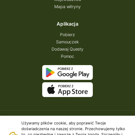
Mapa witryny
Michał Jurecki
mazowieckie
lubuskie
kresowa osada
kozienice
Kielce
Aplikacja
Katowice
Kampinoski Park Narodowy
Pobierz
Hutniczy Ostrowiec
gry terenowe
Samouczek
Dodawaj Questy
gry i zabawy
gry edukacyjne
Pomoc
Centrum Dziedzictwa Szkła
akademia questingu
zydzi
życzenia
zwiedzanie
ziemia lubaczowska
Zielona Góra
zawody questowe
Zawisza Czarny
zagraj
XXI wiek
wyprawa odkrywców
wyprawa
Używamy plików cookie, aby poprawić Twoje
wyieczki śląskie
wygraj darmowy quest
doświadczenia na naszej stronie. Przechowujemy tylko
to, co niezbędne i zawsze z Twoją zgodą. Szczegóły i