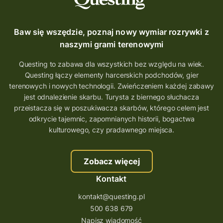
QUESTOMANIA
questing.pl
Questing Mazurski
Quest Pacanów
Baw się wszędzie, poznaj nowy wymiar rozrywki z
Quest Koziołek Matołek
gra miejska
naszymi grami terenowymi
co zobaczyć na Śląsku
aplikacja questy
Questing to zabawa dla wszystkich bez względu na wiek.
Questing łączy elementy harcerskich podchodów, gier
aplikacja gry terenowe
terenowych i nowych technologii. Zwieńczeniem każdej zabawy
wielkopolskie questy
wakacje z questami
jest odnalezienie skarbu. Turysta z biernego słuchacza
przeistacza się w poszukiwacza skarbów, którego celem jest
trenerzy questingu
odkrycie tajemnic, zapomnianych historii, bogactwa
szkolenie tworzenie questów
kulturowego, czy pradawnego miejsca.
szkolenie questing
Stefan Żeromski
Zobacz więcej
śląskie
ścieżka
Rzeszów
Kontakt
Quiz Łódzkie
questy świętokrzyskie
kontakt@questing.pl
questujwpolsce
questuj z nami
500 638 679
questpieszy
questingwyprawa po skarb
Napisz wiadomość