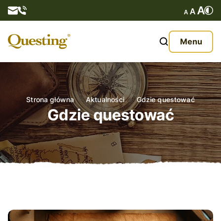
Questy
Menu
O nas
Oferta
Strona główna
Aktualności
Gdzie questować
Gdzie questować
Aktualności
Kontakt