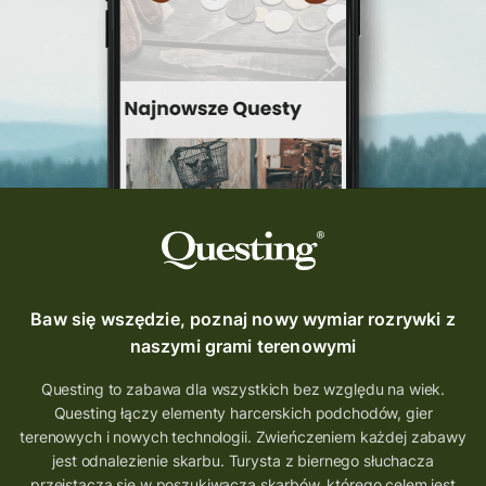
Questing Świętokrzyskie
questing śląskie
Quest Szlak Przygody
przygoda
podróż
nowy quest
najlepsze questy
Krosno
wycieczki
turystyka przygodowa
Szlak Przygody
szkolenie
szkło
scieżka questingowa
questy w Polsce
questujznami
QUESTOMANIA
questing.pl
Questing Mazurski
Quest Pacanów
Baw się wszędzie, poznaj nowy wymiar rozrywki z
Quest Koziołek Matołek
gra miejska
naszymi grami terenowymi
co zobaczyć na Śląsku
aplikacja questy
Questing to zabawa dla wszystkich bez względu na wiek.
Questing łączy elementy harcerskich podchodów, gier
aplikacja gry terenowe
terenowych i nowych technologii. Zwieńczeniem każdej zabawy
wielkopolskie questy
wakacje z questami
jest odnalezienie skarbu. Turysta z biernego słuchacza
przeistacza się w poszukiwacza skarbów, którego celem jest