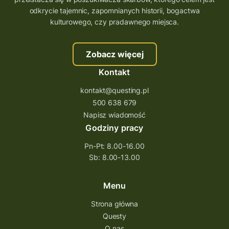
trenerzy questingu
odkrycie tajemnic, zapomnianych historii, bogactwa
szkolenie tworzenie questów
kulturowego, czy pradawnego miejsca.
szkolenie questing
Stefan Żeromski
Zobacz więcej
śląskie
ścieżka
Rzeszów
Kontakt
Quiz Łódzkie
questy świętokrzyskie
kontakt@questing.pl
questujwpolsce
questuj z nami
500 638 679
questpieszy
questingwyprawa po skarb
Napisz wiadomość
Godziny pracy
questingowy projekt współpracy
Pn-Pt: 8.00-16.00
questing wielkopolska
Sb: 8.00-13.00
questing w podkarpackim
Questing Przecławski
Questing Łódzkie
Menu
questing gry terenowe
Strona główna
Questy
Quest Świętokrzyskie
O nas