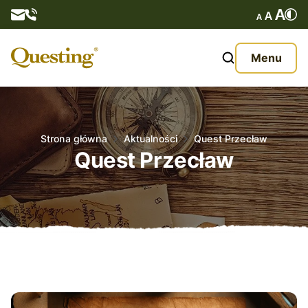
Questy
Menu
O nas
Oferta
Strona główna
Aktualności
Quest Przecław
Quest Przecław
Aktualności
Kontakt