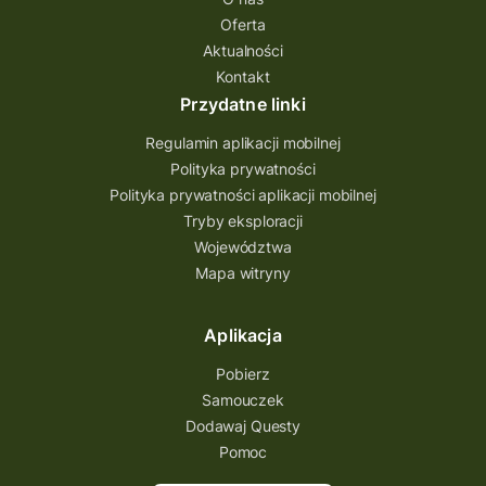
quest na szlaku Przygody
quest miejski
Oferta
Aktualności
Quest Bolestraszyce
Quest Arboretum
Kontakt
Przecław Quest
projekt
Przydatne linki
Pogórze Dynowskie
Regulamin aplikacji mobilnej
Partnerstwo Questingu
Polityka prywatności
Polityka prywatności aplikacji mobilnej
Park Etnograficzny w Tokarni
Tryby eksploracji
Park Etnograficzny
natura
Województwa
Mapa witryny
Michał Jurecki
mazowieckie
lubuskie
kresowa osada
kozienice
Kielce
Aplikacja
Katowice
Kampinoski Park Narodowy
Pobierz
Hutniczy Ostrowiec
gry terenowe
Samouczek
Dodawaj Questy
gry i zabawy
gry edukacyjne
Pomoc
Centrum Dziedzictwa Szkła