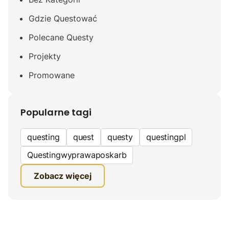
Gdzie Questować
Polecane Questy
Projekty
Promowane
Popularne tagi
questing
quest
questy
questingpl
Questingwyprawaposkarb
edukacyjna gra terenowa
Zobacz więcej
fundacja questingu
turystyka
ciekawe zwiedzanie
gra terenowa
Quest Mazurski
inauguracja questów