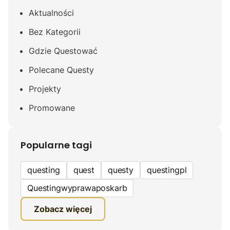
Aktualności
Bez Kategorii
Gdzie Questować
Polecane Questy
Projekty
Promowane
Popularne tagi
questing
quest
questy
questingpl
Questingwyprawaposkarb
edukacyjna gra terenowa
Zobacz więcej
fundacja questingu
turystyka