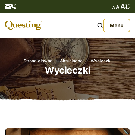
Questy
Menu
O nas
Oferta
Strona główna
Aktualności
Wycieczki
Wycieczki
Aktualności
Kontakt