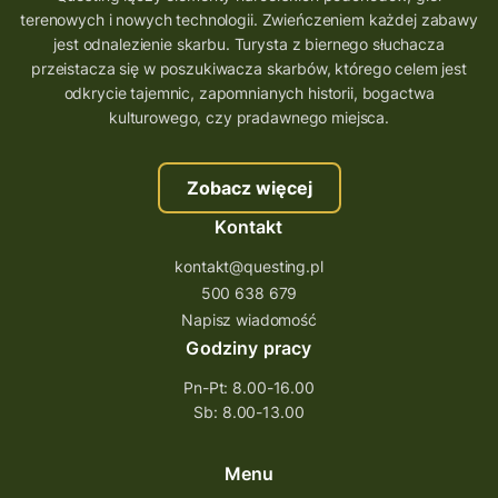
aplikacja gry terenowe
terenowych i nowych technologii. Zwieńczeniem każdej zabawy
wielkopolskie questy
wakacje z questami
jest odnalezienie skarbu. Turysta z biernego słuchacza
przeistacza się w poszukiwacza skarbów, którego celem jest
trenerzy questingu
odkrycie tajemnic, zapomnianych historii, bogactwa
szkolenie tworzenie questów
kulturowego, czy pradawnego miejsca.
szkolenie questing
Stefan Żeromski
Zobacz więcej
śląskie
ścieżka
Rzeszów
Kontakt
Quiz Łódzkie
questy świętokrzyskie
kontakt@questing.pl
questujwpolsce
questuj z nami
500 638 679
questpieszy
questingwyprawa po skarb
Napisz wiadomość
Godziny pracy
questingowy projekt współpracy
Pn-Pt: 8.00-16.00
questing wielkopolska
Sb: 8.00-13.00
questing w podkarpackim
Questing Przecławski
Questing Łódzkie
Menu