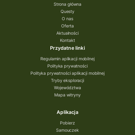
questing gry terenowe
Strona główna
Questy
Quest Świętokrzyskie
O nas
quest na szlaku Przygody
quest miejski
Oferta
Aktualności
Quest Bolestraszyce
Quest Arboretum
Kontakt
Przecław Quest
projekt
Przydatne linki
Pogórze Dynowskie
Regulamin aplikacji mobilnej
Partnerstwo Questingu
Polityka prywatności
Polityka prywatności aplikacji mobilnej
Park Etnograficzny w Tokarni
Tryby eksploracji
Park Etnograficzny
natura
Województwa
Mapa witryny
Michał Jurecki
mazowieckie
lubuskie
kresowa osada
kozienice
Kielce
Aplikacja
Katowice
Kampinoski Park Narodowy
Pobierz
Hutniczy Ostrowiec
gry terenowe
Samouczek