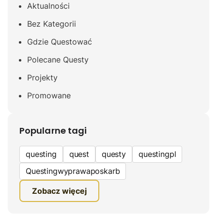
Aktualności
Bez Kategorii
Gdzie Questować
Polecane Questy
Projekty
Promowane
Popularne tagi
questing
quest
questy
questingpl
Questingwyprawaposkarb
edukacyjna gra terenowa
Zobacz więcej
fundacja questingu
turystyka