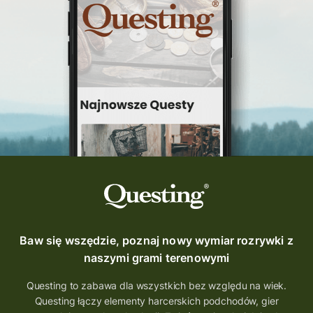
questinggryterenowe
Questing Świętokrzyskie
questing śląskie
Quest Szlak Przygody
przygoda
podróż
nowy quest
najlepsze questy
Krosno
wycieczki
turystyka przygodowa
Szlak Przygody
szkolenie
szkło
scieżka questingowa
questy w Polsce
questujznami
QUESTOMANIA
questing.pl
Questing Mazurski
Quest Pacanów
Baw się wszędzie, poznaj nowy wymiar rozrywki z
Quest Koziołek Matołek
gra miejska
naszymi grami terenowymi
co zobaczyć na Śląsku
aplikacja questy
Questing to zabawa dla wszystkich bez względu na wiek.
Questing łączy elementy harcerskich podchodów, gier
aplikacja gry terenowe