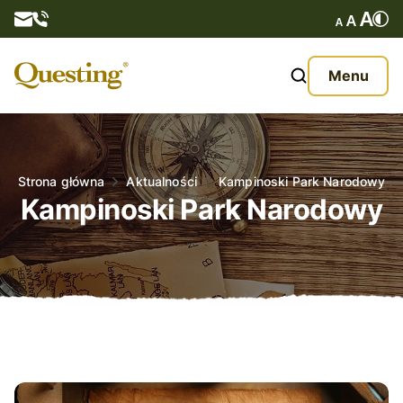
Questy
Menu
O nas
Oferta
Strona główna
Aktualności
Kampinoski Park Narodowy
Kampinoski Park Narodowy
Aktualności
Kontakt