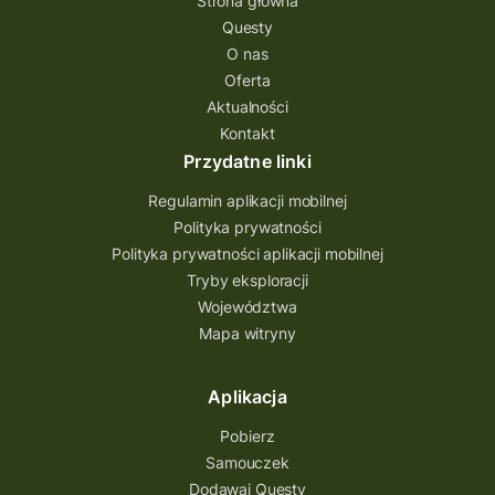
Strona główna
Questy
Quest Świętokrzyskie
O nas
quest na szlaku Przygody
quest miejski
Oferta
Aktualności
Quest Bolestraszyce
Quest Arboretum
Kontakt
Przecław Quest
projekt
Przydatne linki
Pogórze Dynowskie
Regulamin aplikacji mobilnej
Partnerstwo Questingu
Polityka prywatności
Polityka prywatności aplikacji mobilnej
Park Etnograficzny w Tokarni
Tryby eksploracji
Park Etnograficzny
natura
Województwa
Mapa witryny
Michał Jurecki
mazowieckie
lubuskie
kresowa osada
kozienice
Kielce
Aplikacja
Katowice
Kampinoski Park Narodowy
Pobierz
Hutniczy Ostrowiec
gry terenowe
Samouczek
Dodawaj Questy