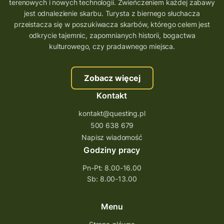
terenowych i nowych technologii. Zwieńczeniem każdej zabawy
wielkopolskie questy
wakacje z questami
jest odnalezienie skarbu. Turysta z biernego słuchacza
przeistacza się w poszukiwacza skarbów, którego celem jest
trenerzy questingu
odkrycie tajemnic, zapomnianych historii, bogactwa
szkolenie tworzenie questów
kulturowego, czy pradawnego miejsca.
szkolenie questing
Stefan Żeromski
Zobacz więcej
śląskie
ścieżka
Rzeszów
Kontakt
Quiz Łódzkie
questy świętokrzyskie
kontakt@questing.pl
questujwpolsce
questuj z nami
500 638 679
questpieszy
questingwyprawa po skarb
Napisz wiadomość
Godziny pracy
questingowy projekt współpracy
Pn-Pt: 8.00-16.00
questing wielkopolska
Sb: 8.00-13.00
questing w podkarpackim
Questing Przecławski
Questing Łódzkie
Menu
questing gry terenowe