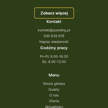
szkolenie questing
Stefan Żeromski
Zobacz więcej
śląskie
ścieżka
Rzeszów
Kontakt
Quiz Łódzkie
questy świętokrzyskie
kontakt@questing.pl
questujwpolsce
questuj z nami
500 638 679
questpieszy
questingwyprawa po skarb
Napisz wiadomość
Godziny pracy
questingowy projekt współpracy
Pn-Pt: 8.00-16.00
questing wielkopolska
Sb: 8.00-13.00
questing w podkarpackim
Questing Przecławski
Questing Łódzkie
Menu
questing gry terenowe
Strona główna
Questy
Quest Świętokrzyskie
O nas
quest na szlaku Przygody
quest miejski
Oferta
Aktualności
Quest Bolestraszyce
Quest Arboretum