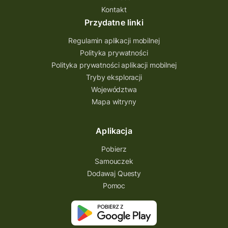
Kontakt
Przecław Quest
projekt
Przydatne linki
Pogórze Dynowskie
Regulamin aplikacji mobilnej
Partnerstwo Questingu
Polityka prywatności
Polityka prywatności aplikacji mobilnej
Park Etnograficzny w Tokarni
Tryby eksploracji
Park Etnograficzny
natura
Województwa
Mapa witryny
Michał Jurecki
mazowieckie
lubuskie
kresowa osada
kozienice
Kielce
Aplikacja
Katowice
Kampinoski Park Narodowy
Pobierz
Hutniczy Ostrowiec
gry terenowe
Samouczek
Dodawaj Questy
gry i zabawy
gry edukacyjne
Pomoc
Centrum Dziedzictwa Szkła
akademia questingu
zydzi
życzenia