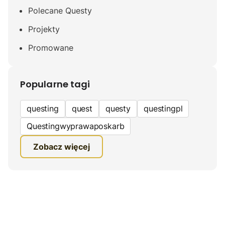
Polecane Questy
Projekty
Promowane
Popularne tagi
questing
quest
questy
questingpl
Questingwyprawaposkarb
edukacyjna gra terenowa
Zobacz więcej
fundacja questingu
turystyka
ciekawe zwiedzanie
gra terenowa
Quest Mazurski
inauguracja questów
questing wyprawa po skarb