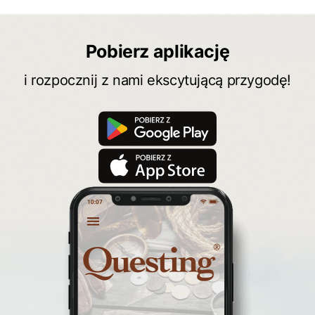
inauguracja questu
grywalizacja
wyprawy odkrywców
turystyka piesza
Pobierz aplikację
konkurs
wycieczka
turystyka aktywna
i rozpocznij z nami ekscytującą przygodę!
świętokrzyskie
quest pieszy
planetpr
wielkopolska
turystyka z zagadkami
konkurs questy
quest rowerowy
festiwal Questingu
ciekawezwiedzanie
wyprawa po skarb
wycieczki śląskie
Warka
turystyka śląsk
top questy
Tokarnia
śląsk
Ruda Maleniecka
questinggryterenowe
Questing Świętokrzyskie
questing śląskie
Quest Szlak Przygody
przygoda