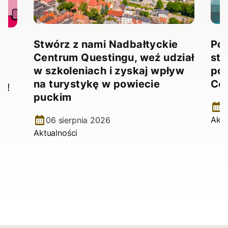
Stwórz z nami Nadbałtyckie
Pow
Centrum Questingu, weź udział
stw
!
w szkoleniach i zyskaj wpływ
pow
na turystykę w powiecie
Ce
e!
puckim
2
Aktu
06 sierpnia 2026
Aktualności