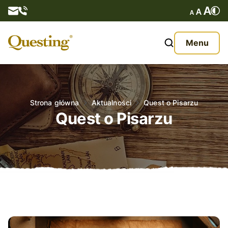
Questy
Menu
O nas
Oferta
Strona główna
Aktualności
Quest o Pisarzu
Quest o Pisarzu
Aktualności
Kontakt