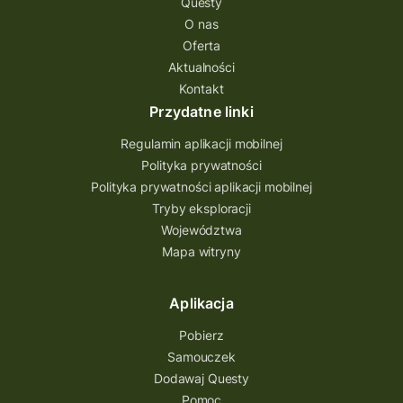
Questy
Quest Świętokrzyskie
O nas
quest na szlaku Przygody
quest miejski
Oferta
Aktualności
Quest Bolestraszyce
Quest Arboretum
Kontakt
Przecław Quest
projekt
Przydatne linki
Pogórze Dynowskie
Regulamin aplikacji mobilnej
Partnerstwo Questingu
Polityka prywatności
Polityka prywatności aplikacji mobilnej
Park Etnograficzny w Tokarni
Tryby eksploracji
Park Etnograficzny
natura
Województwa
Mapa witryny
Michał Jurecki
mazowieckie
lubuskie
kresowa osada
kozienice
Kielce
Aplikacja
Katowice
Kampinoski Park Narodowy
Pobierz
Hutniczy Ostrowiec
gry terenowe
Samouczek
Dodawaj Questy
gry i zabawy
gry edukacyjne
Pomoc