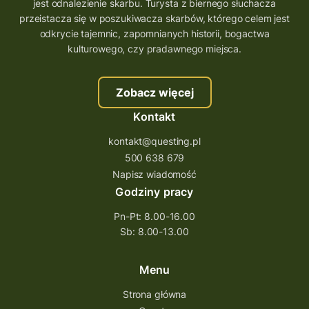
wielkopolskie questy
wakacje z questami
jest odnalezienie skarbu. Turysta z biernego słuchacza
przeistacza się w poszukiwacza skarbów, którego celem jest
trenerzy questingu
odkrycie tajemnic, zapomnianych historii, bogactwa
szkolenie tworzenie questów
kulturowego, czy pradawnego miejsca.
szkolenie questing
Stefan Żeromski
Zobacz więcej
śląskie
ścieżka
Rzeszów
Kontakt
Quiz Łódzkie
questy świętokrzyskie
kontakt@questing.pl
questujwpolsce
questuj z nami
500 638 679
questpieszy
questingwyprawa po skarb
Napisz wiadomość
Godziny pracy
questingowy projekt współpracy
Pn-Pt: 8.00-16.00
questing wielkopolska
Sb: 8.00-13.00
questing w podkarpackim
Questing Przecławski
Questing Łódzkie
Menu
questing gry terenowe
Strona główna