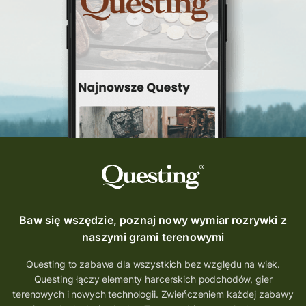
Questing Świętokrzyskie
questing śląskie
Quest Szlak Przygody
przygoda
podróż
nowy quest
najlepsze questy
Krosno
wycieczki
turystyka przygodowa
Szlak Przygody
szkolenie
szkło
scieżka questingowa
questy w Polsce
questujznami
QUESTOMANIA
questing.pl
Questing Mazurski
Quest Pacanów
Baw się wszędzie, poznaj nowy wymiar rozrywki z
Quest Koziołek Matołek
gra miejska
naszymi grami terenowymi
co zobaczyć na Śląsku
aplikacja questy
Questing to zabawa dla wszystkich bez względu na wiek.
Questing łączy elementy harcerskich podchodów, gier
aplikacja gry terenowe
terenowych i nowych technologii. Zwieńczeniem każdej zabawy