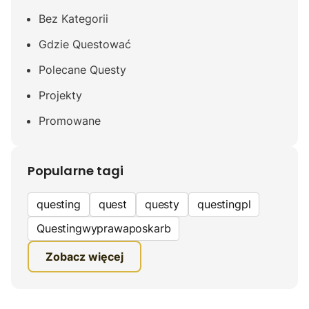
Bez Kategorii
Gdzie Questować
Polecane Questy
Projekty
Promowane
Popularne tagi
questing
quest
questy
questingpl
Questingwyprawaposkarb
edukacyjna gra terenowa
Zobacz więcej
fundacja questingu
turystyka
ciekawe zwiedzanie
gra terenowa