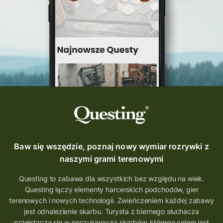
Questing Świętokrzyskie
questing śląskie
Quest Szlak Przygody
przygoda
podróż
nowy quest
najlepsze questy
Krosno
wycieczki
turystyka przygodowa
Szlak Przygody
szkolenie
szkło
scieżka questingowa
questy w Polsce
questujznami
QUESTOMANIA
questing.pl
Questing Mazurski
Quest Pacanów
Baw się wszędzie, poznaj nowy wymiar rozrywki z
Quest Koziołek Matołek
gra miejska
naszymi grami terenowymi
co zobaczyć na Śląsku
aplikacja questy
Questing to zabawa dla wszystkich bez względu na wiek.
Questing łączy elementy harcerskich podchodów, gier
aplikacja gry terenowe
terenowych i nowych technologii. Zwieńczeniem każdej zabawy
wielkopolskie questy
wakacje z questami
jest odnalezienie skarbu. Turysta z biernego słuchacza
przeistacza się w poszukiwacza skarbów, którego celem jest