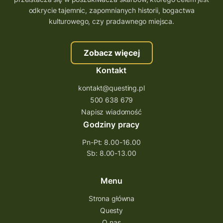
trenerzy questingu
odkrycie tajemnic, zapomnianych historii, bogactwa
szkolenie tworzenie questów
kulturowego, czy pradawnego miejsca.
szkolenie questing
Stefan Żeromski
Zobacz więcej
śląskie
ścieżka
Rzeszów
Kontakt
Quiz Łódzkie
questy świętokrzyskie
kontakt@questing.pl
questujwpolsce
questuj z nami
500 638 679
questpieszy
questingwyprawa po skarb
Napisz wiadomość
Godziny pracy
questingowy projekt współpracy
Pn-Pt: 8.00-16.00
questing wielkopolska
Sb: 8.00-13.00
questing w podkarpackim
Questing Przecławski
Questing Łódzkie
Menu
questing gry terenowe
Strona główna
Questy
Quest Świętokrzyskie
O nas