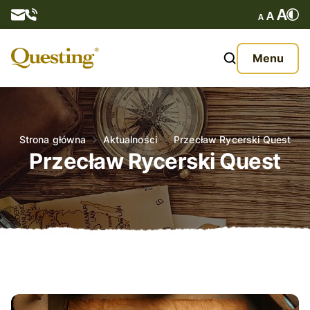
Questy
Menu
O nas
Oferta
Strona główna
Aktualności
Przecław Rycerski Quest
Przecław Rycerski Quest
Aktualności
Kontakt