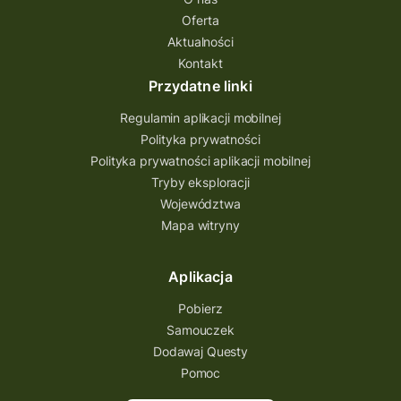
quest na szlaku Przygody
quest miejski
Oferta
Aktualności
Quest Bolestraszyce
Quest Arboretum
Kontakt
Przecław Quest
projekt
Przydatne linki
Pogórze Dynowskie
Regulamin aplikacji mobilnej
Partnerstwo Questingu
Polityka prywatności
Polityka prywatności aplikacji mobilnej
Park Etnograficzny w Tokarni
Tryby eksploracji
Park Etnograficzny
natura
Województwa
Mapa witryny
Michał Jurecki
mazowieckie
lubuskie
kresowa osada
kozienice
Kielce
Aplikacja
Katowice
Kampinoski Park Narodowy
Pobierz
Hutniczy Ostrowiec
gry terenowe
Samouczek
Dodawaj Questy
gry i zabawy
gry edukacyjne
Pomoc
Centrum Dziedzictwa Szkła