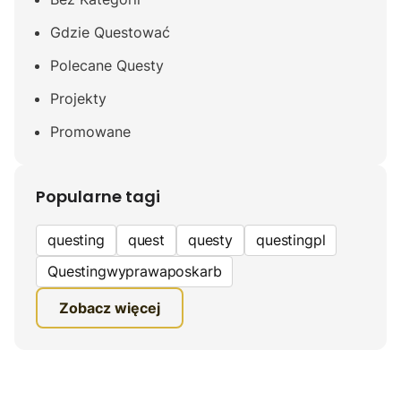
Gdzie Questować
Polecane Questy
Projekty
Promowane
Popularne tagi
questing
quest
questy
questingpl
Questingwyprawaposkarb
edukacyjna gra terenowa
Zobacz więcej
fundacja questingu
turystyka
ciekawe zwiedzanie
gra terenowa
Quest Mazurski
inauguracja questów