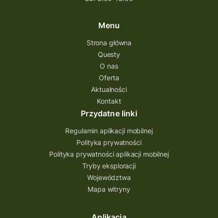
questing w podkarpackim
Questing Przecławski
Questing Łódzkie
Menu
questing gry terenowe
Strona główna
Questy
Quest Świętokrzyskie
O nas
quest na szlaku Przygody
quest miejski
Oferta
Aktualności
Quest Bolestraszyce
Quest Arboretum
Kontakt
Przecław Quest
projekt
Przydatne linki
Pogórze Dynowskie
Regulamin aplikacji mobilnej
Partnerstwo Questingu
Polityka prywatności
Polityka prywatności aplikacji mobilnej
Park Etnograficzny w Tokarni
Tryby eksploracji
Park Etnograficzny
natura
Województwa
Mapa witryny
Michał Jurecki
mazowieckie
lubuskie
kresowa osada
kozienice
Kielce
Aplikacja