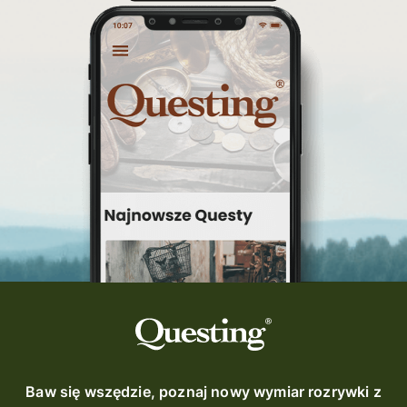
Warka
turystyka śląsk
top questy
Tokarnia
śląsk
Ruda Maleniecka
questinggryterenowe
Questing Świętokrzyskie
questing śląskie
Quest Szlak Przygody
przygoda
podróż
nowy quest
najlepsze questy
Krosno
wycieczki
turystyka przygodowa
Szlak Przygody
szkolenie
szkło
scieżka questingowa
questy w Polsce
questujznami
QUESTOMANIA
questing.pl
Questing Mazurski
Quest Pacanów
Baw się wszędzie, poznaj nowy wymiar rozrywki z