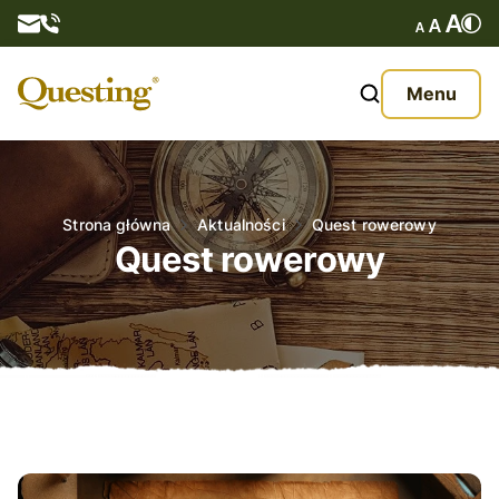
Questy
Menu
O nas
Oferta
Strona główna
Aktualności
Quest rowerowy
Quest rowerowy
Aktualności
Kontakt