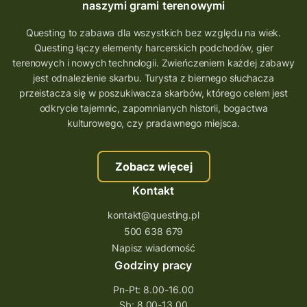
Quest Koziołek Matołek
gra miejska
naszymi grami terenowymi
co zobaczyć na Śląsku
aplikacja questy
Questing to zabawa dla wszystkich bez względu na wiek.
Questing łączy elementy harcerskich podchodów, gier
aplikacja gry terenowe
terenowych i nowych technologii. Zwieńczeniem każdej zabawy
wielkopolskie questy
wakacje z questami
jest odnalezienie skarbu. Turysta z biernego słuchacza
przeistacza się w poszukiwacza skarbów, którego celem jest
trenerzy questingu
odkrycie tajemnic, zapomnianych historii, bogactwa
szkolenie tworzenie questów
kulturowego, czy pradawnego miejsca.
szkolenie questing
Stefan Żeromski
Zobacz więcej
śląskie
ścieżka
Rzeszów
Kontakt
Quiz Łódzkie
questy świętokrzyskie
kontakt@questing.pl
questujwpolsce
questuj z nami
500 638 679
questpieszy
questingwyprawa po skarb
Napisz wiadomość
Godziny pracy
questingowy projekt współpracy
Pn-Pt: 8.00-16.00
questing wielkopolska
Sb: 8.00-13.00