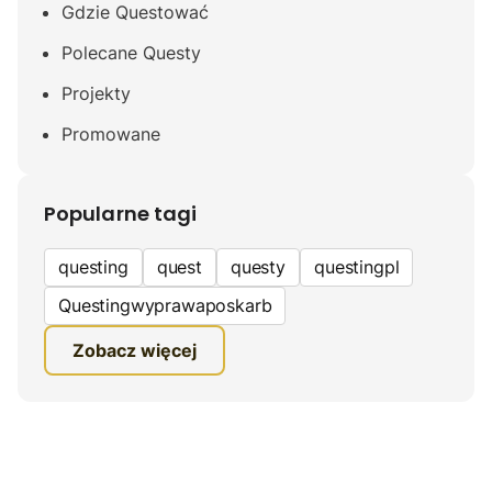
Gdzie Questować
Polecane Questy
Projekty
Promowane
Popularne tagi
questing
quest
questy
questingpl
Questingwyprawaposkarb
edukacyjna gra terenowa
Zobacz więcej
fundacja questingu
turystyka
ciekawe zwiedzanie
gra terenowa
Quest Mazurski
inauguracja questów