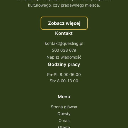
szkolenie tworzenie questów
kulturowego, czy pradawnego miejsca.
szkolenie questing
Stefan Żeromski
Zobacz więcej
śląskie
ścieżka
Rzeszów
Kontakt
Quiz Łódzkie
questy świętokrzyskie
kontakt@questing.pl
questujwpolsce
questuj z nami
500 638 679
questpieszy
questingwyprawa po skarb
Napisz wiadomość
Godziny pracy
questingowy projekt współpracy
Pn-Pt: 8.00-16.00
questing wielkopolska
Sb: 8.00-13.00
questing w podkarpackim
Questing Przecławski
Questing Łódzkie
Menu
questing gry terenowe
Strona główna
Questy
Quest Świętokrzyskie
O nas
quest na szlaku Przygody
quest miejski
Oferta