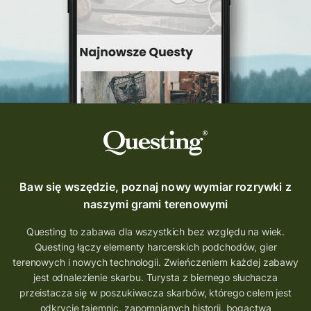
Quest Szlak Przygody
przygoda
podróż
nowy quest
najlepsze questy
Krosno
wycieczki
turystyka przygodowa
Szlak Przygody
szkolenie
szkło
scieżka questingowa
questy w Polsce
questujznami
QUESTOMANIA
questing.pl
Questing Mazurski
Quest Pacanów
Baw się wszędzie, poznaj nowy wymiar rozrywki z
Quest Koziołek Matołek
gra miejska
naszymi grami terenowymi
co zobaczyć na Śląsku
aplikacja questy
Questing to zabawa dla wszystkich bez względu na wiek.
Questing łączy elementy harcerskich podchodów, gier
aplikacja gry terenowe
terenowych i nowych technologii. Zwieńczeniem każdej zabawy
wielkopolskie questy
wakacje z questami
jest odnalezienie skarbu. Turysta z biernego słuchacza
przeistacza się w poszukiwacza skarbów, którego celem jest
trenerzy questingu
odkrycie tajemnic, zapomnianych historii, bogactwa