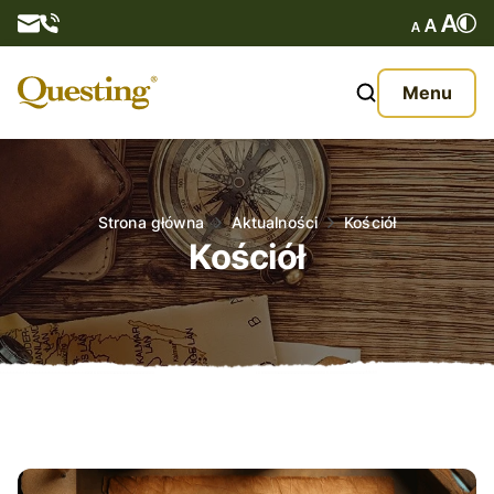
Questy
Menu
O nas
Oferta
Strona główna
Aktualności
Kościół
Kościół
Aktualności
Kontakt