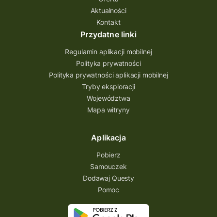
Aktualności
Quest Bolestraszyce
Quest Arboretum
Kontakt
Przecław Quest
projekt
Przydatne linki
Pogórze Dynowskie
Regulamin aplikacji mobilnej
Partnerstwo Questingu
Polityka prywatności
Polityka prywatności aplikacji mobilnej
Park Etnograficzny w Tokarni
Tryby eksploracji
Park Etnograficzny
natura
Województwa
Mapa witryny
Michał Jurecki
mazowieckie
lubuskie
kresowa osada
kozienice
Kielce
Aplikacja
Katowice
Kampinoski Park Narodowy
Pobierz
Hutniczy Ostrowiec
gry terenowe
Samouczek
Dodawaj Questy
gry i zabawy
gry edukacyjne
Pomoc
Centrum Dziedzictwa Szkła
akademia questingu
zydzi
życzenia