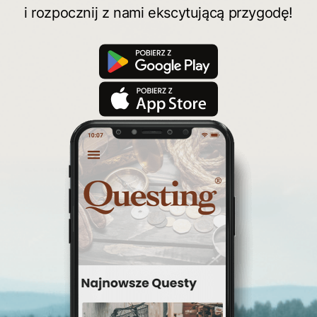
i rozpocznij z nami ekscytującą przygodę!
świętokrzyskie
quest pieszy
planetpr
wielkopolska
turystyka z zagadkami
konkurs questy
quest rowerowy
festiwal Questingu
ciekawezwiedzanie
wyprawa po skarb
wycieczki śląskie
Warka
turystyka śląsk
top questy
Tokarnia
śląsk
Ruda Maleniecka
questinggryterenowe
Questing Świętokrzyskie
questing śląskie
Quest Szlak Przygody
przygoda
podróż
nowy quest
najlepsze questy
Krosno
wycieczki
turystyka przygodowa
Szlak Przygody