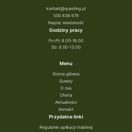
Quiz Łódzkie
questy świętokrzyskie
kontakt@questing.pl
questujwpolsce
questuj z nami
500 638 679
questpieszy
questingwyprawa po skarb
Napisz wiadomość
Godziny pracy
questingowy projekt współpracy
Pn-Pt: 8.00-16.00
questing wielkopolska
Sb: 8.00-13.00
questing w podkarpackim
Questing Przecławski
Questing Łódzkie
Menu
questing gry terenowe
Strona główna
Questy
Quest Świętokrzyskie
O nas
quest na szlaku Przygody
quest miejski
Oferta
Aktualności
Quest Bolestraszyce
Quest Arboretum
Kontakt
Przecław Quest
projekt
Przydatne linki
Pogórze Dynowskie
Regulamin aplikacji mobilnej