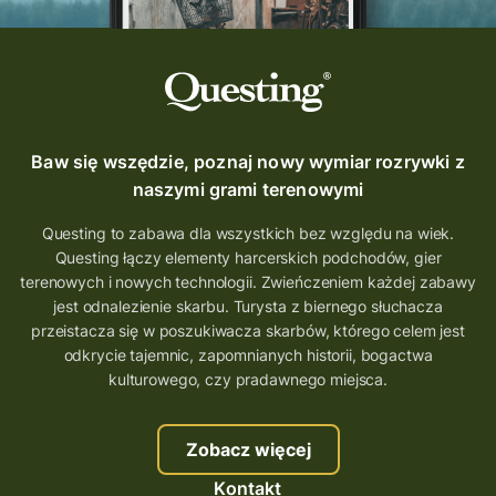
szkolenie
szkło
scieżka questingowa
questy w Polsce
questujznami
QUESTOMANIA
questing.pl
Questing Mazurski
Quest Pacanów
Baw się wszędzie, poznaj nowy wymiar rozrywki z
Quest Koziołek Matołek
gra miejska
naszymi grami terenowymi
co zobaczyć na Śląsku
aplikacja questy
Questing to zabawa dla wszystkich bez względu na wiek.
Questing łączy elementy harcerskich podchodów, gier
aplikacja gry terenowe
terenowych i nowych technologii. Zwieńczeniem każdej zabawy
wielkopolskie questy
wakacje z questami
jest odnalezienie skarbu. Turysta z biernego słuchacza
przeistacza się w poszukiwacza skarbów, którego celem jest
trenerzy questingu
odkrycie tajemnic, zapomnianych historii, bogactwa
szkolenie tworzenie questów
kulturowego, czy pradawnego miejsca.
szkolenie questing
Stefan Żeromski
Zobacz więcej
śląskie
ścieżka
Rzeszów
Kontakt