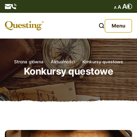
Questy
Menu
O nas
Oferta
Strona główna
Aktualności
Konkursy questowe
Konkursy questowe
Aktualności
Kontakt