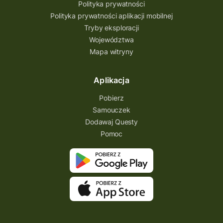
Partnerstwo Questingu
Polityka prywatności
Polityka prywatności aplikacji mobilnej
Park Etnograficzny w Tokarni
Tryby eksploracji
Park Etnograficzny
natura
Województwa
Mapa witryny
Michał Jurecki
mazowieckie
lubuskie
kresowa osada
kozienice
Kielce
Aplikacja
Katowice
Kampinoski Park Narodowy
Pobierz
Hutniczy Ostrowiec
gry terenowe
Samouczek
Dodawaj Questy
gry i zabawy
gry edukacyjne
Pomoc
Centrum Dziedzictwa Szkła
akademia questingu
zydzi
życzenia
zwiedzanie
ziemia lubaczowska
Zielona Góra
zawody questowe
Zawisza Czarny
zagraj
XXI wiek