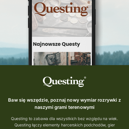
questinggryterenowe
Questing Świętokrzyskie
questing śląskie
Quest Szlak Przygody
przygoda
podróż
nowy quest
najlepsze questy
Krosno
wycieczki
turystyka przygodowa
Szlak Przygody
szkolenie
szkło
scieżka questingowa
questy w Polsce
questujznami
QUESTOMANIA
questing.pl
Questing Mazurski
Quest Pacanów
Baw się wszędzie, poznaj nowy wymiar rozrywki z
Quest Koziołek Matołek
gra miejska
naszymi grami terenowymi
co zobaczyć na Śląsku
aplikacja questy
Questing to zabawa dla wszystkich bez względu na wiek.
Questing łączy elementy harcerskich podchodów, gier
aplikacja gry terenowe