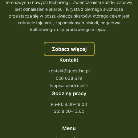
terenowych i nowych technologii. Zwieńczeniem każdej zabawy
wielkopolskie questy
wakacje z questami
jest odnalezienie skarbu. Turysta z biernego słuchacza
przeistacza się w poszukiwacza skarbów, którego celem jest
trenerzy questingu
odkrycie tajemnic, zapomnianych historii, bogactwa
szkolenie tworzenie questów
kulturowego, czy pradawnego miejsca.
szkolenie questing
Stefan Żeromski
Zobacz więcej
śląskie
ścieżka
Rzeszów
Kontakt
Quiz Łódzkie
questy świętokrzyskie
kontakt@questing.pl
questujwpolsce
questuj z nami
500 638 679
questpieszy
questingwyprawa po skarb
Napisz wiadomość
Godziny pracy
questingowy projekt współpracy
Pn-Pt: 8.00-16.00
questing wielkopolska
Sb: 8.00-13.00
questing w podkarpackim
Questing Przecławski
Questing Łódzkie
Menu
questing gry terenowe