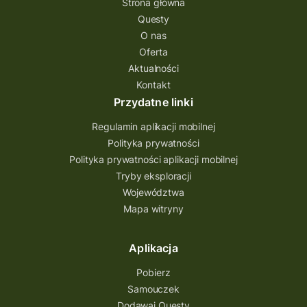
Strona główna
Questy
Quest Świętokrzyskie
O nas
quest na szlaku Przygody
quest miejski
Oferta
Aktualności
Quest Bolestraszyce
Quest Arboretum
Kontakt
Przecław Quest
projekt
Przydatne linki
Pogórze Dynowskie
Regulamin aplikacji mobilnej
Partnerstwo Questingu
Polityka prywatności
Polityka prywatności aplikacji mobilnej
Park Etnograficzny w Tokarni
Tryby eksploracji
Park Etnograficzny
natura
Województwa
Mapa witryny
Michał Jurecki
mazowieckie
lubuskie
kresowa osada
kozienice
Kielce
Aplikacja
Katowice
Kampinoski Park Narodowy
Pobierz
Hutniczy Ostrowiec
gry terenowe
Samouczek
Dodawaj Questy