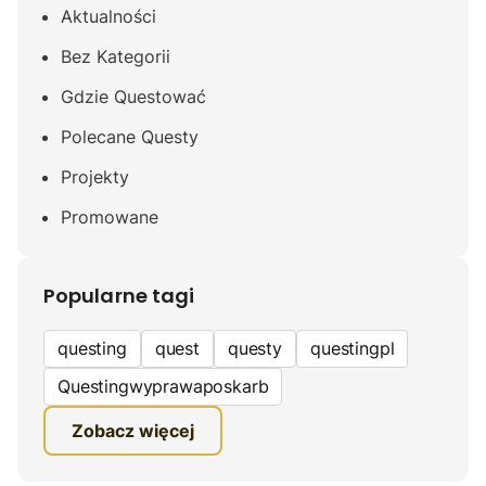
Aktualności
Bez Kategorii
Gdzie Questować
Polecane Questy
Projekty
Promowane
Popularne tagi
questing
quest
questy
questingpl
Questingwyprawaposkarb
edukacyjna gra terenowa
Zobacz więcej
fundacja questingu
turystyka