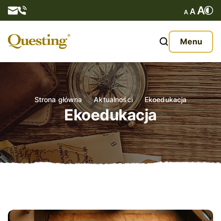
Questy
Menu
O nas
Oferta
Strona główna
Aktualności
Ekoedukacja
Ekoedukacja
Aktualności
Kontakt