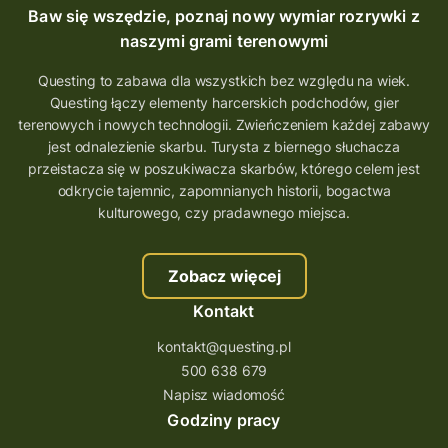
Questing Mazurski
Quest Pacanów
Baw się wszędzie, poznaj nowy wymiar rozrywki z
Quest Koziołek Matołek
gra miejska
naszymi grami terenowymi
co zobaczyć na Śląsku
aplikacja questy
Questing to zabawa dla wszystkich bez względu na wiek.
Questing łączy elementy harcerskich podchodów, gier
aplikacja gry terenowe
terenowych i nowych technologii. Zwieńczeniem każdej zabawy
wielkopolskie questy
wakacje z questami
jest odnalezienie skarbu. Turysta z biernego słuchacza
przeistacza się w poszukiwacza skarbów, którego celem jest
trenerzy questingu
odkrycie tajemnic, zapomnianych historii, bogactwa
szkolenie tworzenie questów
kulturowego, czy pradawnego miejsca.
szkolenie questing
Stefan Żeromski
Zobacz więcej
śląskie
ścieżka
Rzeszów
Kontakt
Quiz Łódzkie
questy świętokrzyskie
kontakt@questing.pl
questujwpolsce
questuj z nami
500 638 679
questpieszy
questingwyprawa po skarb
Napisz wiadomość
Godziny pracy
questingowy projekt współpracy