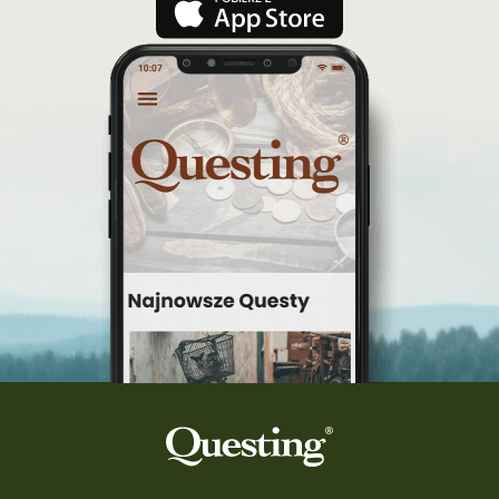
wyprawa po skarb
wycieczki śląskie
Warka
turystyka śląsk
top questy
Tokarnia
śląsk
Ruda Maleniecka
questinggryterenowe
Questing Świętokrzyskie
questing śląskie
Quest Szlak Przygody
przygoda
podróż
nowy quest
najlepsze questy
Krosno
wycieczki
turystyka przygodowa
Szlak Przygody
szkolenie
szkło
scieżka questingowa
questy w Polsce
questujznami
QUESTOMANIA
questing.pl