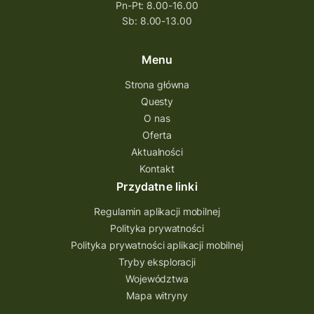
Pn-Pt: 8.00-16.00
questing wielkopolska
Sb: 8.00-13.00
questing w podkarpackim
Questing Przecławski
Questing Łódzkie
Menu
questing gry terenowe
Strona główna
Questy
Quest Świętokrzyskie
O nas
quest na szlaku Przygody
quest miejski
Oferta
Aktualności
Quest Bolestraszyce
Quest Arboretum
Kontakt
Przecław Quest
projekt
Przydatne linki
Pogórze Dynowskie
Regulamin aplikacji mobilnej
Partnerstwo Questingu
Polityka prywatności
Polityka prywatności aplikacji mobilnej
Park Etnograficzny w Tokarni
Tryby eksploracji
Park Etnograficzny
natura
Województwa
Mapa witryny
Michał Jurecki
mazowieckie
lubuskie