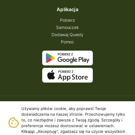
kresowa osada
kozienice
Kielce
Aplikacja
Katowice
Kampinoski Park Narodowy
Pobierz
Hutniczy Ostrowiec
gry terenowe
Samouczek
Dodawaj Questy
gry i zabawy
gry edukacyjne
Pomoc
Centrum Dziedzictwa Szkła
akademia questingu
zydzi
życzenia
zwiedzanie
ziemia lubaczowska
Zielona Góra
zawody questowe
Zawisza Czarny
zagraj
XXI wiek
wyprawa odkrywców
wyprawa
Używamy plików cookie, aby poprawić Twoje
wyieczki śląskie
wygraj darmowy quest
doświadczenia na naszej stronie. Przechowujemy tylko
to, co niezbędne i zawsze z Twoją zgodą. Szczegóły i
wycieczki rowerowe
preferencje możesz dostosować w ustawieniach.
Klikając „Akceptuję”, zgadzasz się na użycie wszystkich
wschodni szlak rowerowy
września
Copyright © 2026 | Questing.pl. | Wszystkie prawa