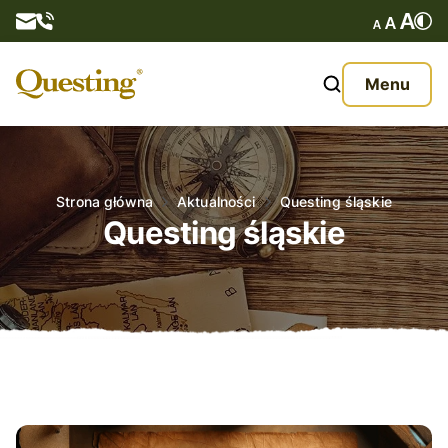
Questy
Menu
O nas
Oferta
Strona główna
Aktualności
Questing śląskie
Questing śląskie
Aktualności
Kontakt