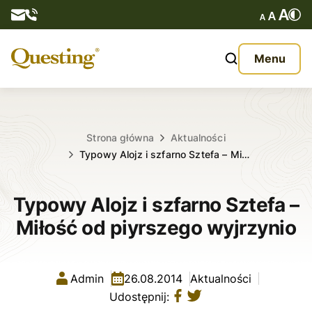
Questy
Menu
O nas
Oferta
Strona główna
Aktualności
Typowy Alojz i szfarno Sztefa – Mi…
Aktualności
Typowy Alojz i szfarno Sztefa –
Kontakt
Miłość od piyrszego wyjrzynio
Admin
26.08.2014
Aktualności
Udostępnij: