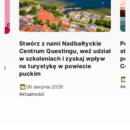
Stwórz z nami Nadbałtyckie
Pow
Centrum Questingu, weź udział
stw
!
w szkoleniach i zyskaj wpływ
pow
na turystykę w powiecie
Ce
e!
puckim
2
Aktu
06 sierpnia 2026
Aktualności