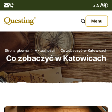
Questy
Menu
O nas
Oferta
Strona główna
Aktualności
Co zobaczyć w Katowicach
Co zobaczyć w Katowicach
Aktualności
Kontakt