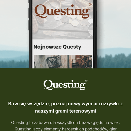
questinggryterenowe
Questing Świętokrzyskie
questing śląskie
Quest Szlak Przygody
przygoda
podróż
nowy quest
najlepsze questy
Krosno
wycieczki
turystyka przygodowa
Szlak Przygody
szkolenie
szkło
scieżka questingowa
questy w Polsce
questujznami
QUESTOMANIA
questing.pl
Questing Mazurski
Quest Pacanów
Baw się wszędzie, poznaj nowy wymiar rozrywki z
Quest Koziołek Matołek
gra miejska
naszymi grami terenowymi
co zobaczyć na Śląsku
aplikacja questy
Questing to zabawa dla wszystkich bez względu na wiek.
Questing łączy elementy harcerskich podchodów, gier
aplikacja gry terenowe