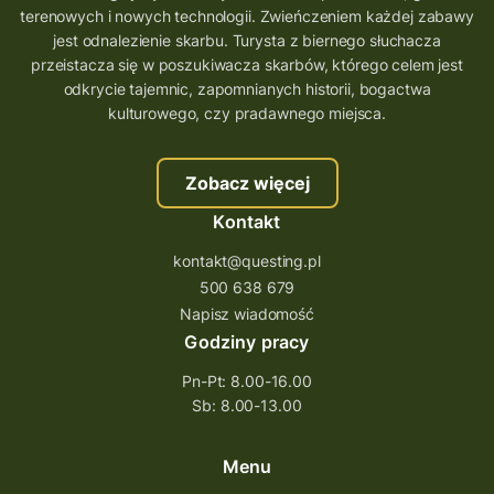
terenowych i nowych technologii. Zwieńczeniem każdej zabawy
wielkopolskie questy
wakacje z questami
jest odnalezienie skarbu. Turysta z biernego słuchacza
przeistacza się w poszukiwacza skarbów, którego celem jest
trenerzy questingu
odkrycie tajemnic, zapomnianych historii, bogactwa
szkolenie tworzenie questów
kulturowego, czy pradawnego miejsca.
szkolenie questing
Stefan Żeromski
Zobacz więcej
śląskie
ścieżka
Rzeszów
Kontakt
Quiz Łódzkie
questy świętokrzyskie
kontakt@questing.pl
questujwpolsce
questuj z nami
500 638 679
questpieszy
questingwyprawa po skarb
Napisz wiadomość
Godziny pracy
questingowy projekt współpracy
Pn-Pt: 8.00-16.00
questing wielkopolska
Sb: 8.00-13.00
questing w podkarpackim
Questing Przecławski
Questing Łódzkie
Menu