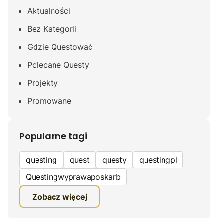
Aktualności
Bez Kategorii
Gdzie Questować
Polecane Questy
Projekty
Promowane
Popularne tagi
questing
quest
questy
questingpl
Questingwyprawaposkarb
edukacyjna gra terenowa
Zobacz więcej
fundacja questingu
turystyka