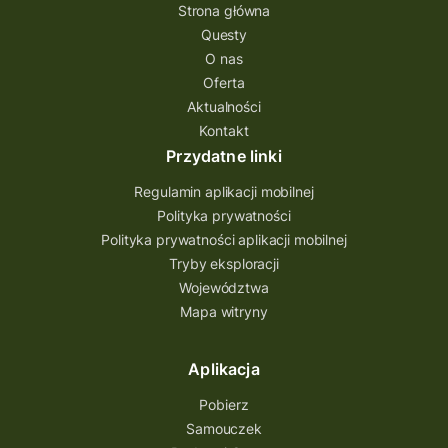
questing gry terenowe
Strona główna
Questy
Quest Świętokrzyskie
O nas
quest na szlaku Przygody
quest miejski
Oferta
Aktualności
Quest Bolestraszyce
Quest Arboretum
Kontakt
Przecław Quest
projekt
Przydatne linki
Pogórze Dynowskie
Regulamin aplikacji mobilnej
Partnerstwo Questingu
Polityka prywatności
Polityka prywatności aplikacji mobilnej
Park Etnograficzny w Tokarni
Tryby eksploracji
Park Etnograficzny
natura
Województwa
Mapa witryny
Michał Jurecki
mazowieckie
lubuskie
kresowa osada
kozienice
Kielce
Aplikacja
Katowice
Kampinoski Park Narodowy
Pobierz
Hutniczy Ostrowiec
gry terenowe
Samouczek