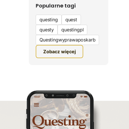
Popularne tagi
questing
quest
questy
questingpl
Questingwyprawaposkarb
edukacyjna gra terenowa
Zobacz więcej
fundacja questingu
turystyka
ciekawe zwiedzanie
gra terenowa
Quest Mazurski
inauguracja questów
questing wyprawa po
skarb