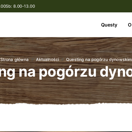
.00
Sb: 8.00-13.00
Questy
Questy
O
O nas
Oferta
Strona główna
Aktualności
Questing na pogórzu dynowskim
ng na pogórzu dy
Aktualności
Kontakt