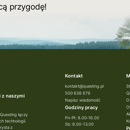
ącą przygodę!
Kontakt
M
kontakt@questing.pl
S
500 638 679
Q
i z naszymi
Napisz wiadomość
O
Godziny pracy
O
A
 Questing łączy
Pn-Pt: 8.00-16.00
h technologii.
K
Sb: 8.00-13.00
rysta z
P