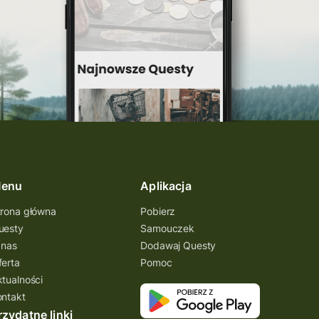
inauguracja questu
grywalizacja
wyprawy odkrywców
turystyka piesza
konkurs
wycieczka
turystyka aktywna
świętokrzyskie
enu
Aplikacja
quest pieszy
planetpr
trona główna
Pobierz
wielkopolska
uesty
Samouczek
turystyka z zagadkami
 nas
Dodawaj Questy
ferta
Pomoc
konkurs questy
ktualności
quest rowerowy
ontakt
rzydatne linki