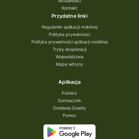
Aktualności
Quest Bolestraszyce
Quest Arboretum
Kontakt
Przecław Quest
projekt
Przydatne linki
Pogórze Dynowskie
Regulamin aplikacji mobilnej
Partnerstwo Questingu
Polityka prywatności
Polityka prywatności aplikacji mobilnej
Park Etnograficzny w Tokarni
Tryby eksploracji
Park Etnograficzny
natura
Województwa
Mapa witryny
Michał Jurecki
mazowieckie
lubuskie
kresowa osada
kozienice
Kielce
Aplikacja
Katowice
Kampinoski Park Narodowy
Pobierz
Hutniczy Ostrowiec
gry terenowe
Samouczek
Dodawaj Questy
gry i zabawy
gry edukacyjne
Pomoc
Centrum Dziedzictwa Szkła
akademia questingu
zydzi
życzenia