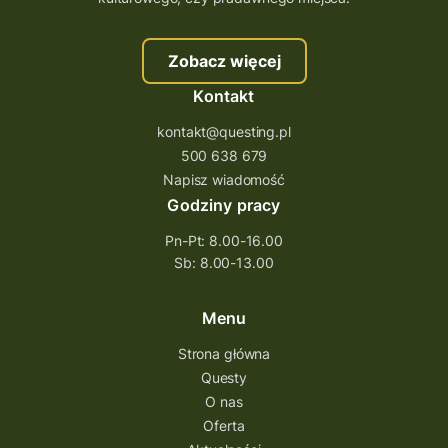
szkolenie questing
Stefan Żeromski
Zobacz więcej
śląskie
ścieżka
Rzeszów
Kontakt
Quiz Łódzkie
questy świętokrzyskie
kontakt@questing.pl
questujwpolsce
questuj z nami
500 638 679
questpieszy
questingwyprawa po skarb
Napisz wiadomość
Godziny pracy
questingowy projekt współpracy
Pn-Pt: 8.00-16.00
questing wielkopolska
Sb: 8.00-13.00
questing w podkarpackim
Questing Przecławski
Questing Łódzkie
Menu
questing gry terenowe
Strona główna
Questy
Quest Świętokrzyskie
O nas
quest na szlaku Przygody
quest miejski
Oferta