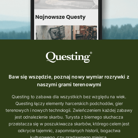
podróż
nowy quest
najlepsze questy
Krosno
wycieczki
turystyka przygodowa
Szlak Przygody
szkolenie
szkło
scieżka questingowa
questy w Polsce
questujznami
QUESTOMANIA
questing.pl
Questing Mazurski
Quest Pacanów
Baw się wszędzie, poznaj nowy wymiar rozrywki z
Quest Koziołek Matołek
gra miejska
naszymi grami terenowymi
co zobaczyć na Śląsku
aplikacja questy
Questing to zabawa dla wszystkich bez względu na wiek.
Questing łączy elementy harcerskich podchodów, gier
aplikacja gry terenowe
terenowych i nowych technologii. Zwieńczeniem każdej zabawy
wielkopolskie questy
wakacje z questami
jest odnalezienie skarbu. Turysta z biernego słuchacza
przeistacza się w poszukiwacza skarbów, którego celem jest
trenerzy questingu
odkrycie tajemnic, zapomnianych historii, bogactwa
szkolenie tworzenie questów
kulturowego, czy pradawnego miejsca.