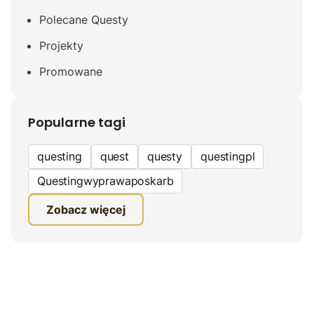
Polecane Questy
Projekty
Promowane
Popularne tagi
questing
quest
questy
questingpl
Questingwyprawaposkarb
edukacyjna gra terenowa
Zobacz więcej
fundacja questingu
turystyka
ciekawe zwiedzanie
gra terenowa
Quest Mazurski
inauguracja questów
questing wyprawa po skarb