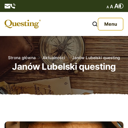
Questy
Menu
O nas
Oferta
Strona główna
Aktualności
Janów Lubelski questing
Janów Lubelski questing
Aktualności
Kontakt