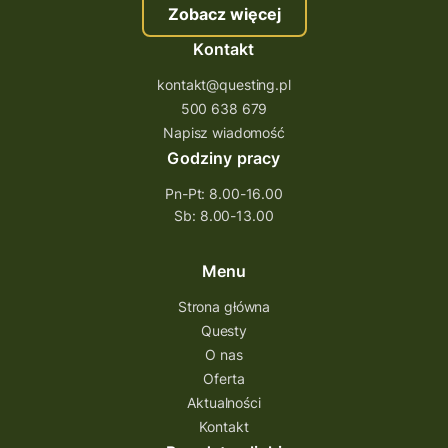
Zobacz więcej
śląskie
ścieżka
Rzeszów
Kontakt
Quiz Łódzkie
questy świętokrzyskie
kontakt@questing.pl
questujwpolsce
questuj z nami
500 638 679
questpieszy
questingwyprawa po skarb
Napisz wiadomość
Godziny pracy
questingowy projekt współpracy
Pn-Pt: 8.00-16.00
questing wielkopolska
Sb: 8.00-13.00
questing w podkarpackim
Questing Przecławski
Questing Łódzkie
Menu
questing gry terenowe
Strona główna
Questy
Quest Świętokrzyskie
O nas
quest na szlaku Przygody
quest miejski
Oferta
Aktualności
Quest Bolestraszyce
Quest Arboretum
Kontakt
Przecław Quest
projekt