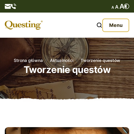
Questy
Menu
O nas
Oferta
Strona główna
Aktualności
Tworzenie questów
Tworzenie questów
Aktualności
Kontakt