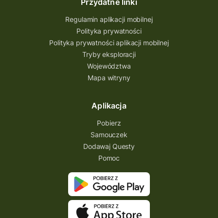
Przydatne linki
Pogórze Dynowskie
Regulamin aplikacji mobilnej
Partnerstwo Questingu
Polityka prywatności
Polityka prywatności aplikacji mobilnej
Park Etnograficzny w Tokarni
Tryby eksploracji
Park Etnograficzny
natura
Województwa
Mapa witryny
Michał Jurecki
mazowieckie
lubuskie
kresowa osada
kozienice
Kielce
Aplikacja
Katowice
Kampinoski Park Narodowy
Pobierz
Hutniczy Ostrowiec
gry terenowe
Samouczek
Dodawaj Questy
gry i zabawy
gry edukacyjne
Pomoc
Centrum Dziedzictwa Szkła
akademia questingu
zydzi
życzenia
zwiedzanie
ziemia lubaczowska