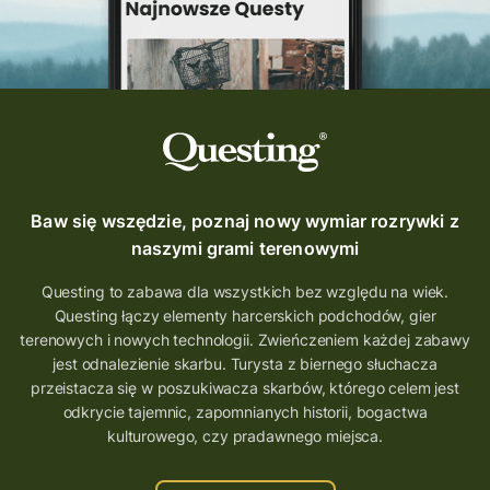
Krosno
wycieczki
turystyka przygodowa
Szlak Przygody
szkolenie
szkło
scieżka questingowa
questy w Polsce
questujznami
QUESTOMANIA
questing.pl
Questing Mazurski
Quest Pacanów
Baw się wszędzie, poznaj nowy wymiar rozrywki z
Quest Koziołek Matołek
gra miejska
naszymi grami terenowymi
co zobaczyć na Śląsku
aplikacja questy
Questing to zabawa dla wszystkich bez względu na wiek.
Questing łączy elementy harcerskich podchodów, gier
aplikacja gry terenowe
terenowych i nowych technologii. Zwieńczeniem każdej zabawy
wielkopolskie questy
wakacje z questami
jest odnalezienie skarbu. Turysta z biernego słuchacza
przeistacza się w poszukiwacza skarbów, którego celem jest
trenerzy questingu
odkrycie tajemnic, zapomnianych historii, bogactwa
szkolenie tworzenie questów
kulturowego, czy pradawnego miejsca.
szkolenie questing
Stefan Żeromski