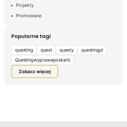
Projekty
Promowane
Popularne tagi
questing
quest
questy
questingpl
Questingwyprawaposkarb
edukacyjna gra terenowa
Zobacz więcej
fundacja questingu
turystyka
ciekawe zwiedzanie
gra terenowa
Quest Mazurski
inauguracja questów
questing wyprawa po skarb
inauguracja questu
grywalizacja