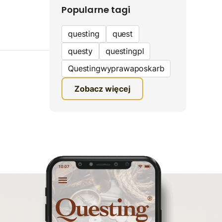
Popularne tagi
questing
quest
questy
questingpl
Questingwyprawaposkarb
edukacyjna gra terenowa
Zobacz więcej
fundacja questingu
turystyka
ciekawe zwiedzanie
gra terenowa
Quest Mazurski
inauguracja questów
questing wyprawa po
skarb