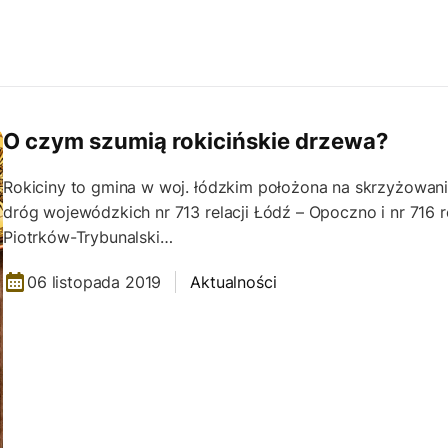
O czym szumią rokicińskie drzewa?
Rokiciny to gmina w woj. łódzkim położona na skrzyżowan
dróg wojewódzkich nr 713 relacji Łódź – Opoczno i nr 716 re
Piotrków-Trybunalski…
06 listopada 2019
Aktualności