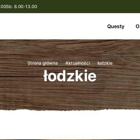
.00
Sb: 8.00-13.00
Questy
Questy
O
O nas
Oferta
Strona główna
Aktualności
łodzkie
łodzkie
Aktualności
Kontakt