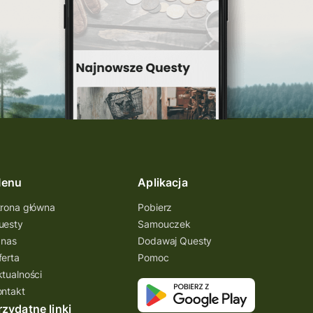
inauguracja questu
grywalizacja
wyprawy odkrywców
turystyka piesza
konkurs
wycieczka
turystyka aktywna
świętokrzyskie
enu
Aplikacja
quest pieszy
planetpr
trona główna
Pobierz
wielkopolska
uesty
Samouczek
turystyka z zagadkami
 nas
Dodawaj Questy
ferta
Pomoc
konkurs questy
ktualności
quest rowerowy
ontakt
rzydatne linki