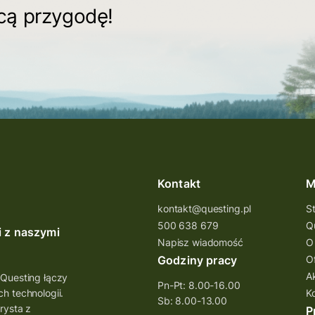
ącą przygodę!
Kontakt
M
kontakt@questing.pl
S
500 638 679
Q
i z naszymi
Napisz wiadomość
O
Godziny pracy
O
A
 Questing łączy
Pn-Pt: 8.00-16.00
h technologii.
K
Sb: 8.00-13.00
rysta z
P