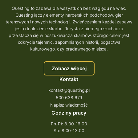
co zobaczyć na Śląsku
aplikacja questy
Questing to zabawa dla wszystkich bez względu na wiek.
Questing łączy elementy harcerskich podchodów, gier
aplikacja gry terenowe
terenowych i nowych technologii. Zwieńczeniem każdej zabawy
wielkopolskie questy
wakacje z questami
jest odnalezienie skarbu. Turysta z biernego słuchacza
przeistacza się w poszukiwacza skarbów, którego celem jest
trenerzy questingu
odkrycie tajemnic, zapomnianych historii, bogactwa
szkolenie tworzenie questów
kulturowego, czy pradawnego miejsca.
szkolenie questing
Stefan Żeromski
Zobacz więcej
śląskie
ścieżka
Rzeszów
Kontakt
Quiz Łódzkie
questy świętokrzyskie
kontakt@questing.pl
questujwpolsce
questuj z nami
500 638 679
questpieszy
questingwyprawa po skarb
Napisz wiadomość
Godziny pracy
questingowy projekt współpracy
Pn-Pt: 8.00-16.00
questing wielkopolska
Sb: 8.00-13.00
questing w podkarpackim