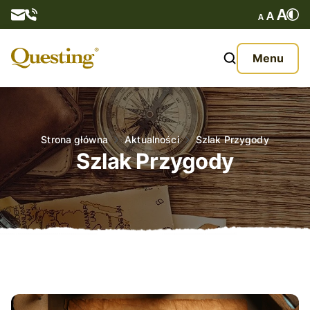
Questy
Menu
O nas
Oferta
Strona główna
Aktualności
Szlak Przygody
Szlak Przygody
Aktualności
Kontakt