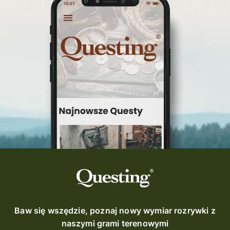
Warka
turystyka śląsk
top questy
Tokarnia
śląsk
Ruda Maleniecka
questinggryterenowe
Questing Świętokrzyskie
questing śląskie
Quest Szlak Przygody
przygoda
podróż
nowy quest
najlepsze questy
Krosno
wycieczki
turystyka przygodowa
Szlak Przygody
szkolenie
szkło
scieżka questingowa
questy w Polsce
questujznami
QUESTOMANIA
questing.pl
Questing Mazurski
Quest Pacanów
Baw się wszędzie, poznaj nowy wymiar rozrywki z
Quest Koziołek Matołek
gra miejska
naszymi grami terenowymi