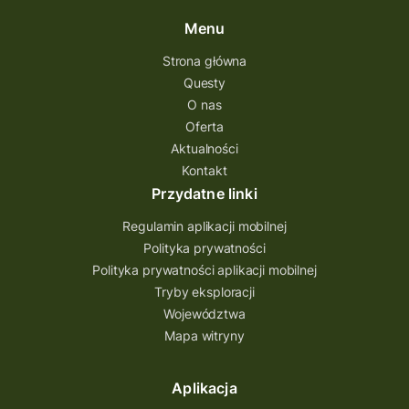
Questing Przecławski
Questing Łódzkie
Menu
questing gry terenowe
Strona główna
Questy
Quest Świętokrzyskie
O nas
quest na szlaku Przygody
quest miejski
Oferta
Aktualności
Quest Bolestraszyce
Quest Arboretum
Kontakt
Przecław Quest
projekt
Przydatne linki
Pogórze Dynowskie
Regulamin aplikacji mobilnej
Partnerstwo Questingu
Polityka prywatności
Polityka prywatności aplikacji mobilnej
Park Etnograficzny w Tokarni
Tryby eksploracji
Park Etnograficzny
natura
Województwa
Mapa witryny
Michał Jurecki
mazowieckie
lubuskie
kresowa osada
kozienice
Kielce
Aplikacja
Katowice
Kampinoski Park Narodowy