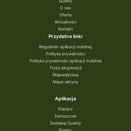
Questy
Quest Świętokrzyskie
O nas
quest na szlaku Przygody
quest miejski
Oferta
Aktualności
Quest Bolestraszyce
Quest Arboretum
Kontakt
Przecław Quest
projekt
Przydatne linki
Pogórze Dynowskie
Regulamin aplikacji mobilnej
Partnerstwo Questingu
Polityka prywatności
Polityka prywatności aplikacji mobilnej
Park Etnograficzny w Tokarni
Tryby eksploracji
Park Etnograficzny
natura
Województwa
Mapa witryny
Michał Jurecki
mazowieckie
lubuskie
kresowa osada
kozienice
Kielce
Aplikacja
Katowice
Kampinoski Park Narodowy
Pobierz
Hutniczy Ostrowiec
gry terenowe
Samouczek
Dodawaj Questy
gry i zabawy
gry edukacyjne
Pomoc