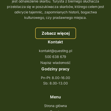
wielkopolskie questy
wakacje z questami
jest odnalezienie skarbu. Turysta z biernego słuchacza
przeistacza się w poszukiwacza skarbów, którego celem jest
trenerzy questingu
odkrycie tajemnic, zapomnianych historii, bogactwa
szkolenie tworzenie questów
kulturowego, czy pradawnego miejsca.
szkolenie questing
Stefan Żeromski
Zobacz więcej
śląskie
ścieżka
Rzeszów
Kontakt
Quiz Łódzkie
questy świętokrzyskie
kontakt@questing.pl
questujwpolsce
questuj z nami
500 638 679
questpieszy
questingwyprawa po skarb
Napisz wiadomość
Godziny pracy
questingowy projekt współpracy
Pn-Pt: 8.00-16.00
questing wielkopolska
Sb: 8.00-13.00
questing w podkarpackim
Questing Przecławski
Questing Łódzkie
Menu
questing gry terenowe
Strona główna