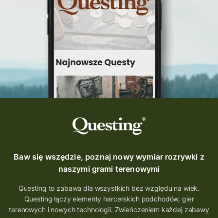
Questing Świętokrzyskie
questing śląskie
Quest Szlak Przygody
przygoda
podróż
nowy quest
najlepsze questy
Krosno
wycieczki
turystyka przygodowa
Szlak Przygody
szkolenie
szkło
scieżka questingowa
questy w Polsce
questujznami
QUESTOMANIA
questing.pl
Questing Mazurski
Quest Pacanów
Baw się wszędzie, poznaj nowy wymiar rozrywki z
Quest Koziołek Matołek
gra miejska
naszymi grami terenowymi
co zobaczyć na Śląsku
aplikacja questy
Questing to zabawa dla wszystkich bez względu na wiek.
Questing łączy elementy harcerskich podchodów, gier
aplikacja gry terenowe
terenowych i nowych technologii. Zwieńczeniem każdej zabawy