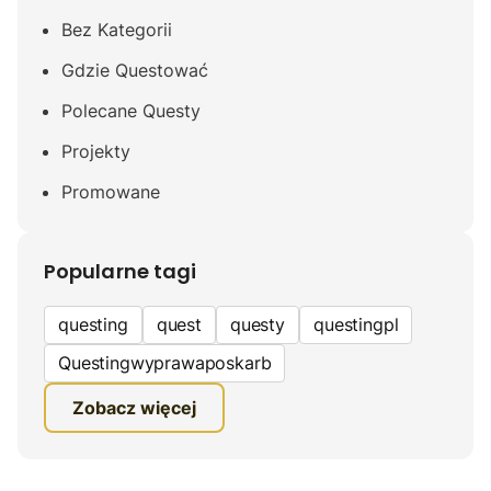
Bez Kategorii
Gdzie Questować
Polecane Questy
Projekty
Promowane
Popularne tagi
questing
quest
questy
questingpl
Questingwyprawaposkarb
edukacyjna gra terenowa
Zobacz więcej
fundacja questingu
turystyka
ciekawe zwiedzanie
gra terenowa