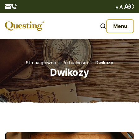
Questy
Menu
O nas
Oferta
Strona główna
Aktualności
Dwikozy
Dwikozy
Aktualności
Kontakt