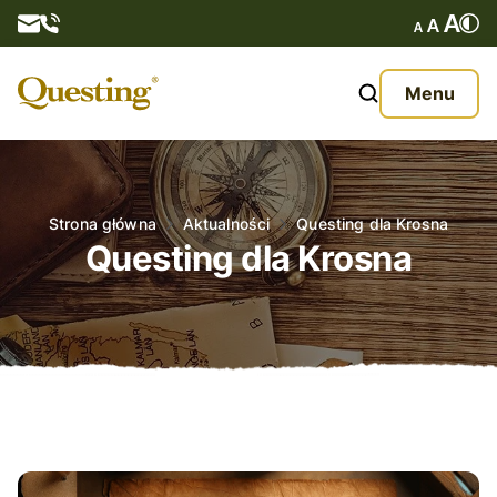
Questy
Menu
O nas
Oferta
Strona główna
Aktualności
Questing dla Krosna
Questing dla Krosna
Aktualności
Kontakt