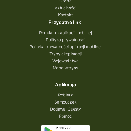
Oferta
Aktualności
Quest Bolestraszyce
Quest Arboretum
Kontakt
Przecław Quest
projekt
Przydatne linki
Pogórze Dynowskie
Regulamin aplikacji mobilnej
Partnerstwo Questingu
Polityka prywatności
Polityka prywatności aplikacji mobilnej
Park Etnograficzny w Tokarni
Tryby eksploracji
Park Etnograficzny
natura
Województwa
Mapa witryny
Michał Jurecki
mazowieckie
lubuskie
kresowa osada
kozienice
Kielce
Aplikacja
Katowice
Kampinoski Park Narodowy
Pobierz
Hutniczy Ostrowiec
gry terenowe
Samouczek
Dodawaj Questy
gry i zabawy
gry edukacyjne
Pomoc
Centrum Dziedzictwa Szkła