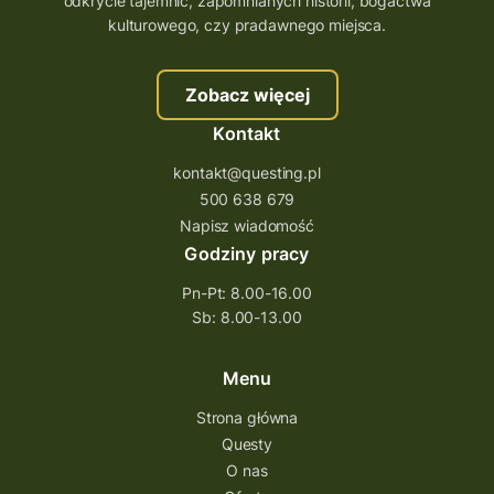
odkrycie tajemnic, zapomnianych historii, bogactwa
szkolenie tworzenie questów
kulturowego, czy pradawnego miejsca.
szkolenie questing
Stefan Żeromski
Zobacz więcej
śląskie
ścieżka
Rzeszów
Kontakt
Quiz Łódzkie
questy świętokrzyskie
kontakt@questing.pl
questujwpolsce
questuj z nami
500 638 679
questpieszy
questingwyprawa po skarb
Napisz wiadomość
Godziny pracy
questingowy projekt współpracy
Pn-Pt: 8.00-16.00
questing wielkopolska
Sb: 8.00-13.00
questing w podkarpackim
Questing Przecławski
Questing Łódzkie
Menu
questing gry terenowe
Strona główna
Questy
Quest Świętokrzyskie
O nas
quest na szlaku Przygody
quest miejski