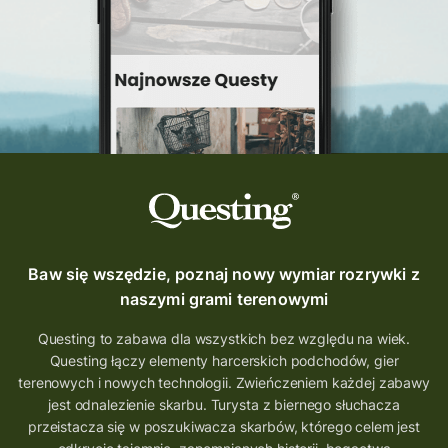
Quest Szlak Przygody
przygoda
podróż
nowy quest
najlepsze questy
Krosno
wycieczki
turystyka przygodowa
Szlak Przygody
szkolenie
szkło
scieżka questingowa
questy w Polsce
questujznami
QUESTOMANIA
questing.pl
Questing Mazurski
Quest Pacanów
Baw się wszędzie, poznaj nowy wymiar rozrywki z
Quest Koziołek Matołek
gra miejska
naszymi grami terenowymi
co zobaczyć na Śląsku
aplikacja questy
Questing to zabawa dla wszystkich bez względu na wiek.
Questing łączy elementy harcerskich podchodów, gier
aplikacja gry terenowe
terenowych i nowych technologii. Zwieńczeniem każdej zabawy
wielkopolskie questy
wakacje z questami
jest odnalezienie skarbu. Turysta z biernego słuchacza
przeistacza się w poszukiwacza skarbów, którego celem jest
trenerzy questingu