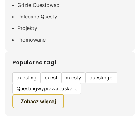
Gdzie Questować
Polecane Questy
Projekty
Promowane
Popularne tagi
questing
quest
questy
questingpl
Questingwyprawaposkarb
edukacyjna gra terenowa
Zobacz więcej
fundacja questingu
turystyka
ciekawe zwiedzanie
gra terenowa
Quest Mazurski
inauguracja questów